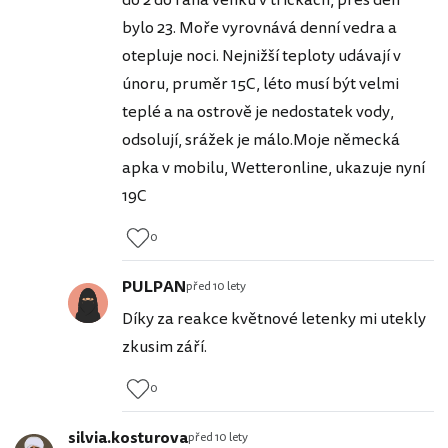
bylo 23. Moře vyrovnává denní vedra a
otepluje noci. Nejnižší teploty udávají v
únoru, pruměr 15C, léto musí být velmi
teplé a na ostrově je nedostatek vody,
odsolují, srážek je málo.Moje německá
apka v mobilu, Wetteronline, ukazuje nyní
19C
0
PULPAN
před 10 lety
Díky za reakce květnové letenky mi utekly
zkusim září.
0
silvia.kosturova
před 10 lety