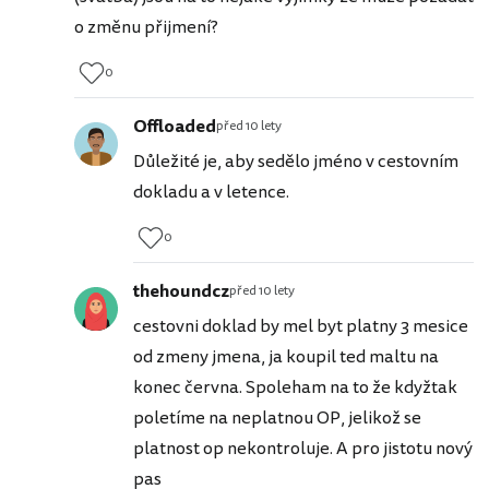
o změnu přijmení?
0
Offloaded
před 10 lety
Důležité je, aby sedělo jméno v cestovním
dokladu a v letence.
0
thehoundcz
před 10 lety
cestovni doklad by mel byt platny 3 mesice
od zmeny jmena, ja koupil ted maltu na
konec června. Spoleham na to že kdyžtak
poletíme na neplatnou OP, jelikož se
platnost op nekontroluje. A pro jistotu nový
pas