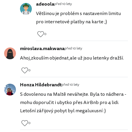
adeoola
před 10 lety
Většinou je problém s nastavením limitu
pro internetové platby na karte ;)
0
miroslava.makwana
před 10 lety
Ahoj,zkouším objednat,ale už jsou letenky dražší.
0
Honza Hildebrandt
před 10 lety
S dovolenou na Maltě neváhejte. Byla to nádhera -
mohu doporučit i ubytko přes AirBnb pro 4 lidi.
Letošní zářijový pobyt byl megaluxusní :)
0