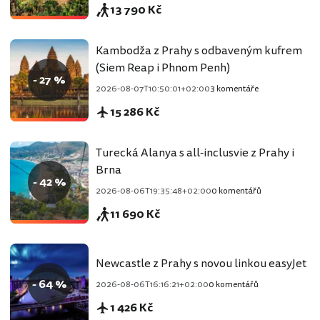
13 790 Kč
Kambodža z Prahy s odbaveným kufrem
(Siem Reap i Phnom Penh)
- 27 %
2026-08-07T10:50:01+02:00
3 komentáře
15 286 Kč
Turecká Alanya s all-inclusvie z Prahy i
Brna
- 42 %
2026-08-06T19:35:48+02:00
0 komentářů
11 690 Kč
Newcastle z Prahy s novou linkou easyJet
- 64 %
2026-08-06T16:16:21+02:00
0 komentářů
1 426 Kč