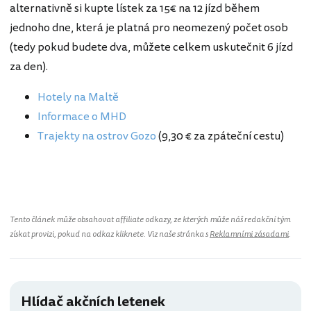
alternativně si kupte lístek za 15€ na 12 jízd během
jednoho dne, která je platná pro neomezený počet osob
(tedy pokud budete dva, můžete celkem uskutečnit 6 jízd
za den).
Hotely na Maltě
Informace o MHD
Trajekty na ostrov Gozo
(9,30 € za zpáteční cestu)
Malta
Tento článek může obsahovat affiliate odkazy, ze kterých může náš redakční tým
získat provizi, pokud na odkaz kliknete. Viz naše stránka s
Reklamními zásadami
.
Hlídač akčních letenek