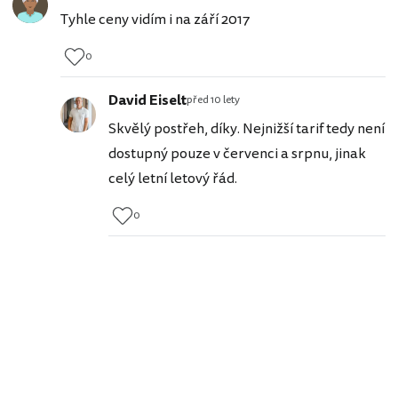
Tyhle ceny vidím i na září 2017
0
David Eiselt
před 10 lety
Skvělý postřeh, díky. Nejnižší tarif tedy není
dostupný pouze v červenci a srpnu, jinak
celý letní letový řád.
0