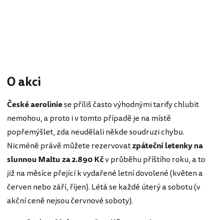
O akci
České aerolinie
se příliš často výhodnými tarify chlubit
nemohou, a proto i v tomto případě je na místě
popřemýšlet, zda neudělali někde soudruzi chybu.
Nicméně právě můžete rezervovat
zpáteční letenky na
slunnou Maltu za 2.890 Kč
v průběhu příštího roku, a to
již na měsíce přející k vydařené letní dovolené (květen a
červen nebo září, říjen). Létá se každé úterý a sobotu (v
akční ceně nejsou červnové soboty).