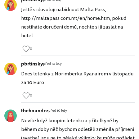
Ještě si dovoluji nabídnout Malta Pass,
http://maltapass.com.mt/en/home.htm, pokud
nestíháte doručení domů, nechte si ji zaslat na
hotel
0
pbrtinsky
před 10 lety
Dnes letenky z Norimberka Ryanairem v listopadu
za 10 Euro
0
thehoundcz
před 10 lety
Nevíte když koupim letenku a přítelkyně by
během doby něž bychom odletěli změnila příjmení
(svatba) jsou na to nějaké výjímky že může požádat