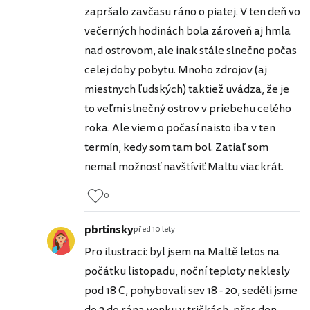
zapršalo zavčasu ráno o piatej. V ten deň vo
večerných hodinách bola zároveň aj hmla
nad ostrovom, ale inak stále slnečno počas
celej doby pobytu. Mnoho zdrojov (aj
miestnych ľudských) taktiež uvádza, že je
to veľmi slnečný ostrov v priebehu celého
roka. Ale viem o počasí naisto iba v ten
termín, kedy som tam bol. Zatiaľ som
nemal možnosť navštíviť Maltu viackrát.
0
pbrtinsky
před 10 lety
Pro ilustraci: byl jsem na Maltě letos na
počátku listopadu, noční teploty neklesly
pod 18 C, pohybovali sev 18 - 20, seděli jsme
do 2 do rána venku v tričkách, přes den