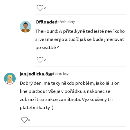
0
Offloaded
před 10 lety
TheHound: A přítelkyně teď ještě neví koho
si vezme ergo a tudíž jak se bude jmenovat
po svatbě ?
0
jan.jedlicka.89
před 10 lety
Dobrý den, má taky někdo problém, jako já, s on
line platbou? Vše je v pořádku a nakonec se
zobrazí transakce zamítnuta. Vyzkoušeny tři
platební karty :(
0