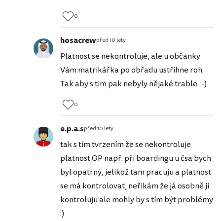
0
hosacrew
před 10 lety
Platnost se nekontroluje, ale u občanky
Vám matrikářka po obřadu ustřihne roh.
Tak aby s tim pak nebyly nějaké trable. :-)
0
e.p.a.s
před 10 lety
tak s tím tvrzením že se nekontroluje
platnost OP např. při boardingu u čsa bych
byl opatrný, jelikož tam pracuju a platnost
se má kontrolovat, neřikám že já osobně jí
kontroluju ale mohly by s tím být problémy
:)