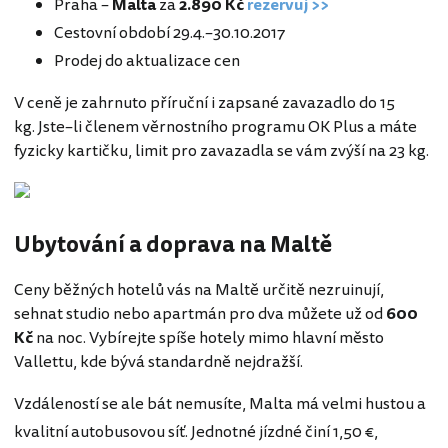
Praha –
Malta
za
2.890 Kč
rezervuj >>
Cestovní období 29.4.–30.10.2017
Prodej do aktualizace cen
V ceně je zahrnuto příruční i zapsané zavazadlo do 15
kg. Jste–li členem věrnostního programu OK Plus a máte
fyzicky kartičku, limit pro zavazadla se vám zvýší na 23 kg.
Ubytování a doprava na Maltě
Ceny běžných hotelů vás na Maltě určitě nezruinují,
sehnat studio nebo apartmán pro dva můžete už od
600
Kč
na noc. Vybírejte spíše hotely mimo hlavní město
Vallettu, kde bývá standardně nejdražší.
Vzdáleností se ale bát nemusíte, Malta má velmi hustou a
kvalitní autobusovou síť. Jednotné jízdné činí 1,50 €,