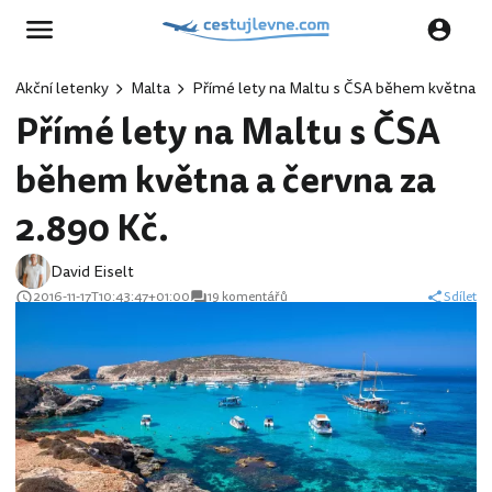
Akční letenky
Malta
Přímé lety na Maltu s ČSA během května a č
Přímé lety na Maltu s ČSA
během května a června za
2.890 Kč.
David Eiselt
2016-11-17T10:43:47+01:00
19 komentářů
Sdílet