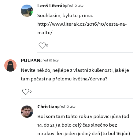
Leoš Literák
před 10 lety
Souhlasím, bylo to prima:
http://www.literak.cz/2016/10/cesta-na-
maltu/
0
PULPAN
před 10 lety
Nevíte někdo, nejlépe z vlastní zkušenosti, jaké je
tam počasí na přelomu května/června?
0
Christian
před 10 lety
Bol som tam tohto roku v polovici júna (od
14. do 21.) a bolo celý čas slnečno bez
mrakov, len jeden jediný deň (to bol 16.jún)