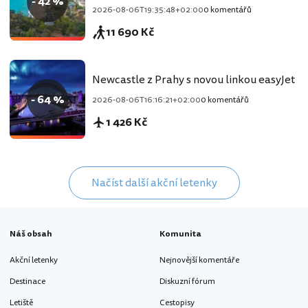
- 42 %
2026-08-06T19:35:48+02:00
0 komentářů
11 690 Kč
Newcastle z Prahy s novou linkou easyJet
- 64 %
2026-08-06T16:16:21+02:00
0 komentářů
1 426 Kč
Načíst další akční letenky
Náš obsah
Komunita
Akční letenky
Nejnovější komentáře
Destinace
Diskuzní fórum
Letiště
Cestopisy