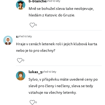
b-blanche
před 10 lety
Mně se bohužel sleva take neobjevuje,
hledám z Katovic do Gruzie.
0
s
před 10 lety
Hraje v cenách letenek roli i jejich klubová karta
nebo je to pro všechny?
0
lukas_5
před 10 lety
Sylvo, v příspěvku máte uvedené ceny po
slevě pro členy i nečleny, sleva se tedy
vztahuje na všechny letenky.
0