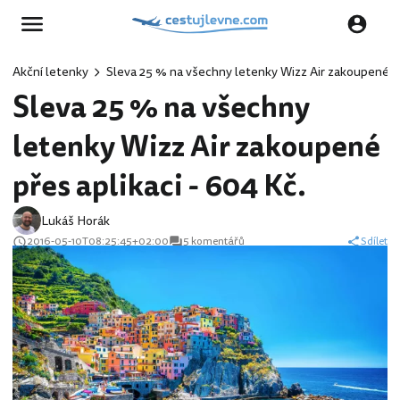
Akční letenky
Sleva 25 % na všechny letenky Wizz Air zakoupené př
Sleva 25 % na všechny
letenky Wizz Air zakoupené
přes aplikaci - 604 Kč.
Lukáš Horák
2016-05-10T08:25:45+02:00
5 komentářů
Sdílet