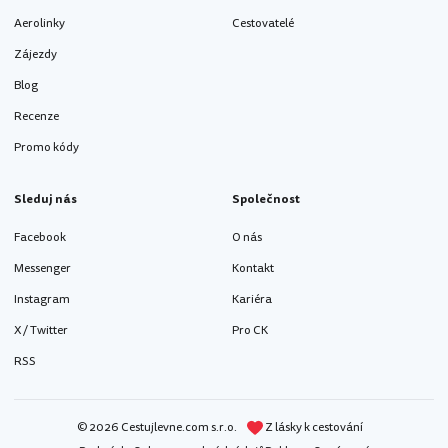
Aerolinky
Cestovatelé
Zájezdy
Blog
Recenze
Promo kódy
Sleduj nás
Společnost
Facebook
O nás
Messenger
Kontakt
Instagram
Kariéra
X / Twitter
Pro CK
RSS
© 2026 Cestujlevne.com s.r.o.
Z lásky k cestování