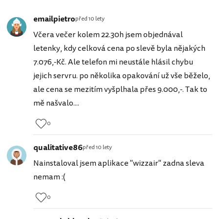
emailpietro
před 10 lety
Včera večer kolem 22.30h jsem objednával
letenky, kdy celková cena po slevě byla nějakých
7.076,-Kč. Ale telefon mi neustále hlásil chybu
jejich servru. po několika opakování už vše běželo,
ale cena se mezitím vyšplhala přes 9.000,-. Tak to
mě našvalo....
0
qualitative86
před 10 lety
Nainstaloval jsem aplikace "wizzair" zadna sleva
nemam :(
0