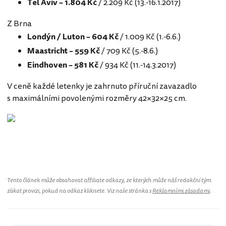
Tel Aviv – 1.804 Kč
/ 2.209 Kč (13.-16.1.2017)
Z Brna
Londýn / Luton
– 604 Kč
/ 1.009 Kč (1.-6.6.)
Maastricht – 559 Kč
/ 709 Kč (5.-8.6.)
Eindhoven – 581 Kč
/ 934 Kč (11.-14.3.2017)
V ceně každé letenky je zahrnuto příruční zavazadlo
s maximálními povolenými rozměry 42×32×25 cm.
Tento článek může obsahovat affiliate odkazy, ze kterých může náš redakční tým
získat provizi, pokud na odkaz kliknete. Viz naše stránka s
Reklamními zásadami
.