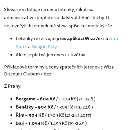
Sleva se vztahuje na cenu letenky, nikoli na
administrativní poplatek a další volitelné služby. U
nejlevnějších letenek má sleva spíše kosmetický ráz.
Letenky rezervujte
přes aplikaci Wizz Air
na
App
Store
a
Google Play
Akce je platná jen dnes 10. května
Příkladové termíny a ceny
zpátečních letenek
s Wizz
Discount Clubem / bez:
Z Prahy:
Bergamo – 604 Kč
/ 1.009 Kč (21.-25.6.)
Benátky – 904 Kč
/ 1.309 Kč (19.-22.6.)
Řím – 904 Kč
/ 1.309 Kč (21-24.1.2017)
Bari – 1.054 Kč
/ 1.459 Kč (19.-26.5.)