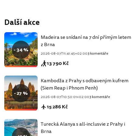
Další akce
Madeira se snídaní na 7 dní přímým letem
z Brna
- 34 %
2026-08-07T11:41:45+02:00
3 komentáře
13 790 Kč
Kambodža z Prahy s odbaveným kufrem
(Siem Reap i Phnom Penh)
- 27 %
2026-08-07T10:50:01+02:00
3 komentáře
15 286 Kč
Turecká Alanya s all-inclusvie z Prahy i
Brna