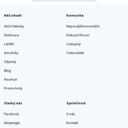
Náš obsah
Komunita
Akční letenky
Nejnovější komentáře
Destinace
Diskuzní fórum
Letiště
Cestopisy
Aerolinky
Cestovatelé
Zájezdy
Blog
Recenze
Promo kódy
Sleduj nás
Společnost
Facebook
O nás
Messenger
Kontakt