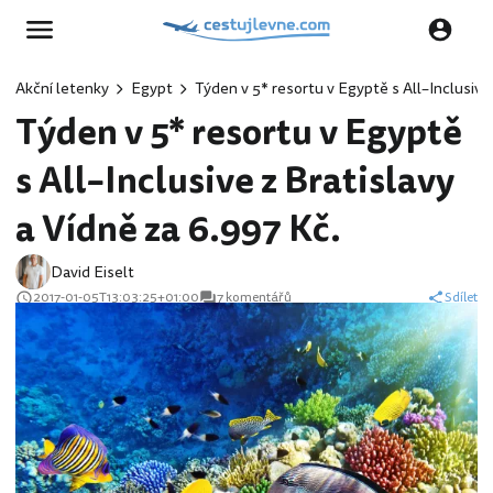
Akční letenky
Egypt
Týden v 5* resortu v Egyptě s All–Inclusive 
Týden v 5* resortu v Egyptě
s All–Inclusive z Bratislavy
a Vídně za 6.997 Kč.
David Eiselt
2017-01-05T13:03:25+01:00
7 komentářů
Sdílet