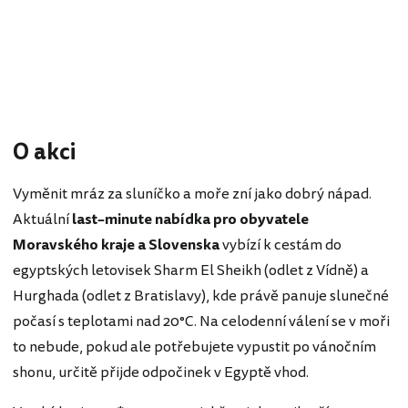
O akci
Vyměnit mráz za sluníčko a moře zní jako dobrý nápad.
Aktuální
last–minute nabídka pro obyvatele
Moravského kraje a Slovenska
vybízí k cestám do
egyptských letovisek Sharm El Sheikh (odlet z Vídně) a
Hurghada (odlet z Bratislavy), kde právě panuje slunečné
počasí s teplotami nad 20°C. Na celodenní válení se v moři
to nebude, pokud ale potřebujete vypustit po vánočním
shonu, určitě přijde odpočinek v Egyptě vhod.