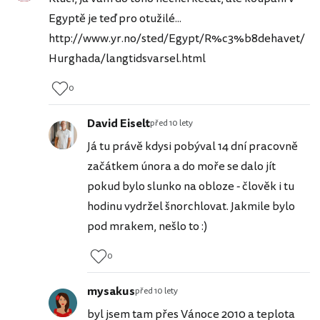
Egyptě je teď pro otužilé...
http://www.yr.no/sted/Egypt/R%c3%b8dehavet/
Hurghada/langtidsvarsel.html
0
David Eiselt
před 10 lety
Já tu právě kdysi pobýval 14 dní pracovně
začátkem února a do moře se dalo jít
pokud bylo slunko na obloze - člověk i tu
hodinu vydržel šnorchlovat. Jakmile bylo
pod mrakem, nešlo to :)
0
mysakus
před 10 lety
byl jsem tam přes Vánoce 2010 a teplota