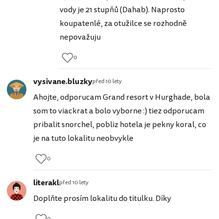
vody je 21 stupňů (Dahab). Naprosto
koupatenlé, za otužilce se rozhodně
nepovažuju
0
vysivane.bluzky
před 10 lety
Ahojte, odporucam Grand resort v Hurghade, bola
som to viackrat a bolo vyborne :) tiez odporucam
pribalit snorchel, pobliz hotela je pekny koral, co
je na tuto lokalitu neobvykle
0
literakl
před 10 lety
Doplňte prosím lokalitu do titulku. Díky
0