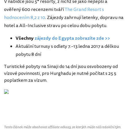
V nabídce jsou 5* resorty, z nichž se jako nejlepší a
ověřený 600 recenzemi tváří
The Grand Resort s
hodnocením 8,2 z 10
. Zájezdy zahrnují letenky, dopravu na
hotel a All–Inclusive stravu po celou dobu pobytu.
Všechny
zájezdy do Egypta zobrazíte zde >>
Aktuální turnusy s odlety 7.–13.ledna 2017 a délkou
pobytu 8 dní
Turistické pobyty na Sinaji do 14 dní jsou osvobozeny od
vízové povinnosti, pro Hurghadu je nutné počítat s 25 $
poplatkem za vízum.
Egypt
Tento článek může obsahovat affiliate odkazy, ze kterých může náš redakční tým