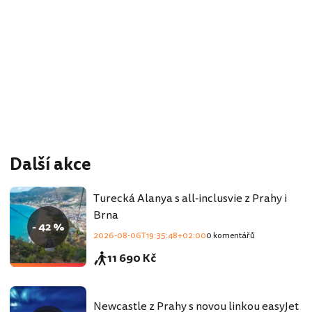
Další akce
Turecká Alanya s all-inclusvie z Prahy i
Brna
- 42 %
2026-08-06T19:35:48+02:00
0 komentářů
11 690 Kč
Newcastle z Prahy s novou linkou easyJet