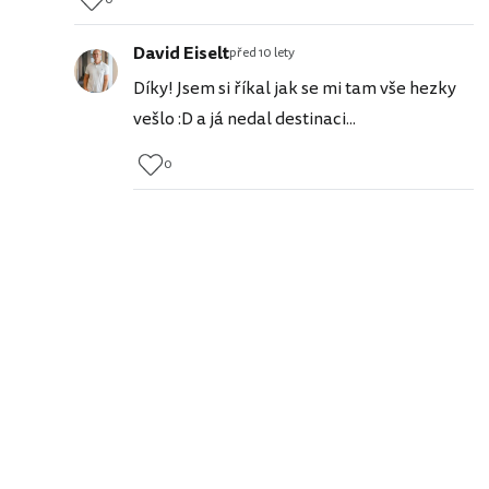
David Eiselt
před 10 lety
Díky! Jsem si říkal jak se mi tam vše hezky
vešlo :D a já nedal destinaci...
0