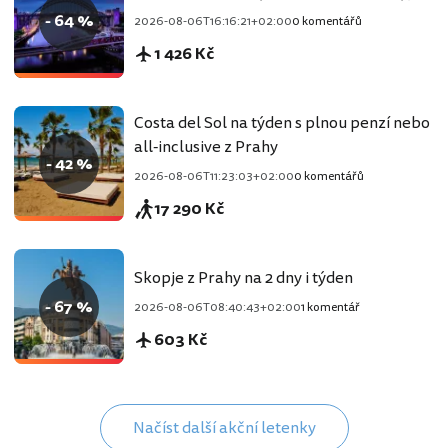
- 64 %
2026-08-06T16:16:21+02:00
0 komentářů
1 426 Kč
Costa del Sol na týden s plnou penzí nebo
all-inclusive z Prahy
- 42 %
2026-08-06T11:23:03+02:00
0 komentářů
17 290 Kč
Skopje z Prahy na 2 dny i týden
- 67 %
2026-08-06T08:40:43+02:00
1 komentář
603 Kč
Načíst další akční letenky