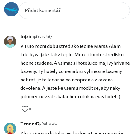
lojzic1
před 10 lety
V Tuto rocni dobu stredisko jedine Marsa Alam,
kde byva jakz takz teplo. More i tomto stredisku
hodne studene. A vsimat si hotelu co maji vyhrivane
bazeny. Ty hotely co nenabizi vyhrivane bazeny
nebrat, je to ledarna na neopren a zkazena
dovolena. A jeste ke vsemu modlit se, aby naky
pitomec nevzal s kalachem utok na vas hotel.-)
0
TenderD
před 10 lety
Kluci, já vám do toho nechci kecat, ale koupání v