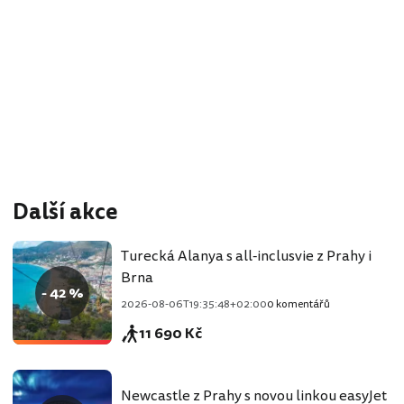
Další akce
Turecká Alanya s all-inclusvie z Prahy i
Brna
- 42 %
2026-08-06T19:35:48+02:00
0 komentářů
11 690 Kč
Newcastle z Prahy s novou linkou easyJet