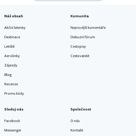
Náš obsah
Komunita
Akční letenky
Nejnovější komentáře
Destinace
Diskuzní fórum
Letiště
Cestopisy
Aerolinky
Cestovatelé
Zájezdy
Blog
Recenze
Promo kódy
Sleduj nás
Společnost
Facebook
O nás
Messenger
Kontakt