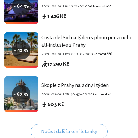
- 64 %
2026-08-06T16:16:21+02:00
0 komentářů
1 426 Kč
Costa del Sol na týden s plnou penzí nebo
all-inclusive z Prahy
- 42 %
2026-08-06T11:23:03+02:00
0 komentářů
17 290 Kč
Skopje z Prahy na 2 dny i týden
- 67 %
2026-08-06T08:40:43+02:00
1 komentář
603 Kč
Načíst další akční letenky