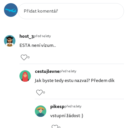
host_3
před 14 lety
ESTA není vízum...
0
cestujlevne
před 14 lety
Jak byste tedy estu nazval? Předem dík
0
pikesp
před 14 lety
vstupní žádost :)
0