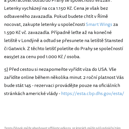
a pokračovat odtud do Prahy se společností Wizzair.
Letenky vycházejí na cca 1.150 Kč. Cena je však bez
odbaveného zavazadla. Pokud budete chtít v Římě
nocovat, zakupte letenky u společnosti
Smart Wings
za
1.590 Kč vč. zavazadla. Případně leťte až na konečné
letiště v Londýně a odtud se přesunete na letiště Stansted
či Gatwick. Z těchto letišť poletíte do Prahy se společností
easyJet za cenu pod 1.000 Kč / osoba.
5) Před cestou si nezapomeňte vyřídit víza do USA. Vše
zařídíte online během několika minut. 2 roční platnost Vás
bude stát 14$ - rezervaci provádějte pouze na oficiálních
stránkách americké vlády -
https://esta.cbp.dhs.gov/esta/
Tento článek může obsahovat affiliate odkazy, ze kterých může náš redakční tým