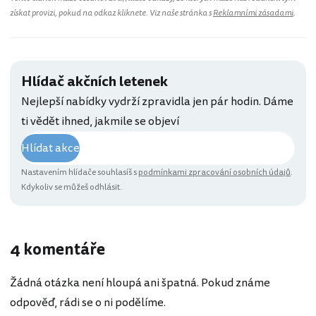
získat provizi, pokud na odkaz kliknete. Viz naše stránka s
Reklamními zásadami
.
Hlídač akčních letenek
Nejlepší nabídky vydrží zpravidla jen pár hodin. Dáme
ti vědět ihned, jakmile se objeví
Hlídat akce
Nastavením hlídače souhlasíš s
podmínkami zpracování osobních údajů
.
Kdykoliv se můžeš odhlásit.
4 komentáře
Žádná otázka není hloupá ani špatná. Pokud známe
odpověď, rádi se o ni podělíme.