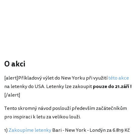
O akci
[alert]Příkladový výlet do New Yorku při využití
této akce
na letenky do USA. Letenky lze zakoupit
pouze do 21.září !
[/alert]
Tento skromný návod poslouží především začátečníkům
pro inspiraci k letu za velikou louži.
1)
Zakoupíme letenky
Bari - New York - Londýn za 6.819 Kč