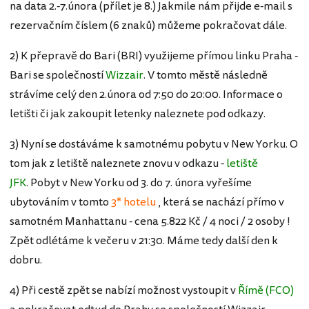
na data 2.-7.února (přílet je 8.) Jakmile nám přijde e-mail s
rezervačním číslem (6 znaků) můžeme pokračovat dále.
2) K přepravě do Bari (BRI) využijeme přímou linku Praha -
Bari se společností
Wizzair
. V tomto městě následně
strávíme celý den 2.února od 7:50 do 20:00. Informace o
letišti či jak zakoupit letenky naleznete pod odkazy.
3) Nyní se dostáváme k samotnému pobytu v New Yorku. O
tom jak z letiště naleznete znovu v odkazu -
letiště
JFK
. Pobyt v New Yorku od 3. do 7. února vyřešíme
ubytováním v tomto
3* hotelu
, která se nachází přímo v
samotném Manhattanu - cena 5.822 Kč / 4 noci / 2 osoby !
Zpět odlétáme k večeru v 21:30. Máme tedy další den k
dobru.
4) Při cestě zpět se nabízí možnost vystoupit v
Římě (FCO)