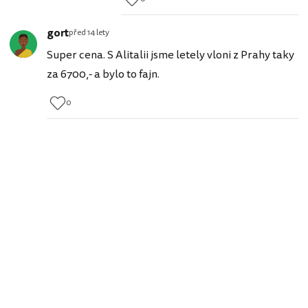
gort
před 14 lety
Super cena. S Alitalii jsme letely vloni z Prahy taky
za 6700,- a bylo to fajn.
0