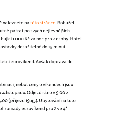
ně naleznete na
této stránce
. Bohužel
nutné pátrat po svých nejlevnějších
ující 1.000 Kč za noc pro 2 osoby. Hotel
zastávky dosažitelné do 15 minut.
letní eurovíkend. Avšak doprava do
mbinaci, neboť ceny o víkendech jsou
4.listopadu. Odjezd ráno v 9:00 z
5:00 (příjezd 19:45). Ubytování na tuto
í dohromady eurovíkend pro 2 ve 4*