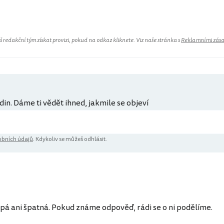
redakční tým získat provizi, pokud na odkaz kliknete. Viz naše stránka s
Reklamními zás
din. Dáme ti vědět ihned, jakmile se objeví
bních údajů
. Kdykoliv se můžeš odhlásit.
ů
pá ani špatná. Pokud známe odpověď, rádi se o ni podělíme.