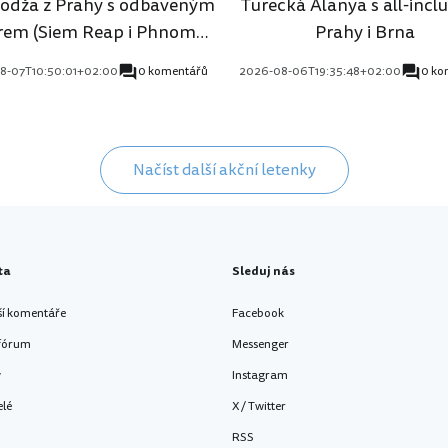
dža z Prahy s odbaveným
Turecká Alanya s all-inclu
rem (Siem Reap i Phnom
Prahy i Brna
Penh)
8-07T10:50:01+02:00
0 komentářů
2026-08-06T19:35:48+02:00
0 ko
Načíst další akční letenky
ta
Sleduj nás
ší komentáře
Facebook
 fórum
Messenger
y
Instagram
elé
X / Twitter
RSS