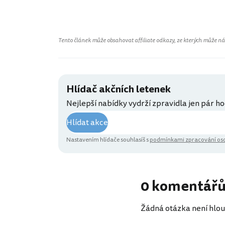
Tento článek může obsahovat affiliate odkazy, ze kterých může náš 
Hlídač akčních letenek
Nejlepší nabídky vydrží zpravidla jen pár ho
Hlídat akce
Nastavením hlídače souhlasíš s
podmínkami zpracování oso
0 komentář
Žádná otázka není hlou