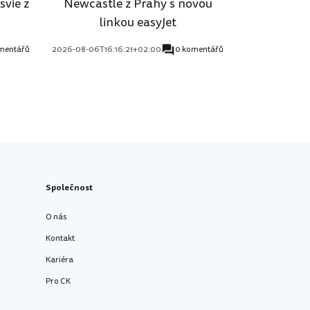
svie z
Newcastle z Prahy s novou
linkou easyJet
mentářů
2026-08-06T16:16:21+02:00
0 komentářů
Společnost
O nás
Kontakt
Kariéra
Pro CK