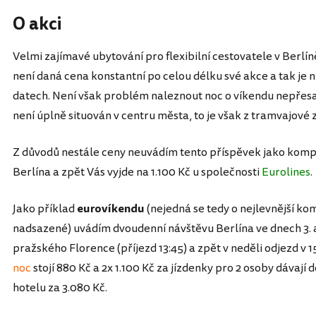
O akci
Velmi zajímavé ubytování pro flexibilní cestovatele v Berlí
není daná cena konstantní po celou délku své akce a tak je 
datech. Není však problém naleznout noc o víkendu nepřesah
není úplně situován v centru města, to je však z tramvajové 
Z důvodů nestále ceny neuvádím tento příspěvek jako komp
Berlína a zpět Vás vyjde na 1.100 Kč u společnosti
Eurolines
.
Jako příklad
eurovíkendu
(nejedná se tedy o nejlevnější ko
nadsazené) uvádím dvoudenní návštěvu Berlína ve dnech 3. a 
pražského Florence (příjezd 13:45) a zpět v neděli odjezd v 1
noc
stojí 880 Kč a 2x 1.100 Kč za jízdenky pro 2 osoby dávaj
hotelu za 3.080 Kč.