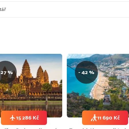
 27 %
- 42 %
15 286 Kč
11 690 Kč