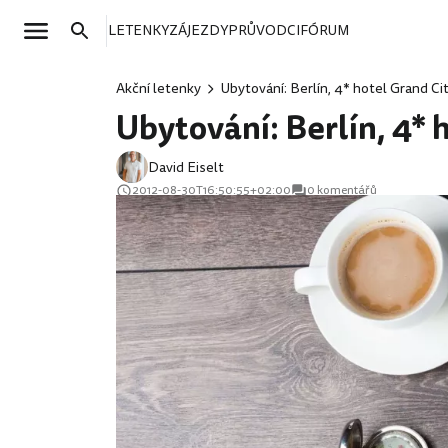
LETENKY
ZÁJEZDY
PRŮVODCI
FÓRUM
Akční letenky
Ubytování: Berlín, 4* hotel Grand Cit
Ubytování: Berlín, 4* 
David Eiselt
2012-08-30T16:50:55+02:00
0 komentářů