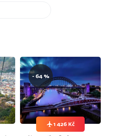
- 64 %
1 426 Kč