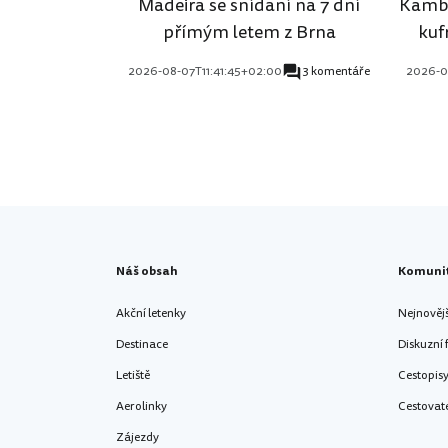
Madeira se snídaní na 7 dní
Kambo
přímým letem z Brna
kuf
2026-08-07T11:41:45+02:00
3 komentáře
2026-0
Náš obsah
Komuni
Akční letenky
Nejnověj
Destinace
Diskuzní
Letiště
Cestopis
Aerolinky
Cestovat
Zájezdy