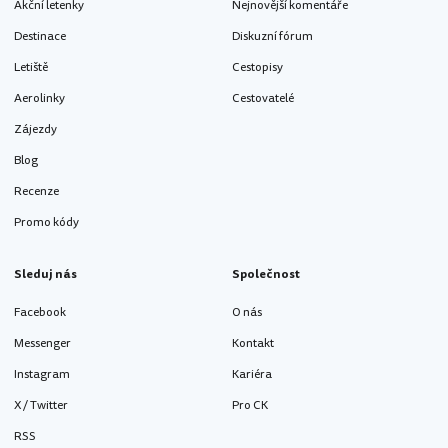
Akční letenky
Nejnovější komentáře
Destinace
Diskuzní fórum
Letiště
Cestopisy
Aerolinky
Cestovatelé
Zájezdy
Blog
Recenze
Promo kódy
Sleduj nás
Společnost
Facebook
O nás
Messenger
Kontakt
Instagram
Kariéra
X / Twitter
Pro CK
RSS