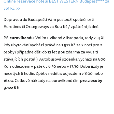
Online rezervace hotelu BEST WESTERN Budapest**** za
761 Kč >>
Dopravou do Budapešti Vám poslouží společnosti
Eurolines či Orangeways za 800 Kč / zpáteční jízdné.
Př.
eurovíkendu
: Volím 1. víkend v listopadu, tedy 2.-4.XI,
kdy ubytování vychází právě na 1.522 Kč za 2 noci pro 2
osoby (případně děti do 12 let jsou zdarma za využití
stávajících postelí). Autobusová jízdenka vychází na 800
Kč s odjezdem v pátek v 6:30 nebo v 13:30. Doba jízdy je
necelých 6 hodin. Zpět v neděli s odjezdem v 8:00 nebo
16:00. Celkové náklady na eurovíkend činí
pro 2 osoby
3.122 Kč
Maďarsko