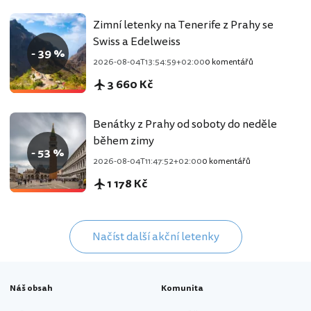
Zimní letenky na Tenerife z Prahy se
Swiss a Edelweiss
- 39 %
2026-08-04T13:54:59+02:00
0 komentářů
3 660 Kč
Benátky z Prahy od soboty do neděle
během zimy
- 53 %
2026-08-04T11:47:52+02:00
0 komentářů
1 178 Kč
Načíst další akční letenky
Náš obsah
Komunita