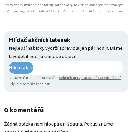
Tento článek může obsahovat affiliate odkazy, ze kterých může náš redakční tým
získat provizi, pokud na odkaz kliknete. Viz naše stránka s
Reklamními zásadami
.
Hlídač akčních letenek
Nejlepší nabídky vydrží zpravidla jen pár hodin. Dáme
ti vědět ihned, jakmile se objeví
Hlídat akce
Nastavením hlídače souhlasíš s
podmínkami zpracování osobních údajů
.
Kdykoliv se můžeš odhlásit.
0 komentářů
Žádná otázka není hloupá ani špatná. Pokud známe