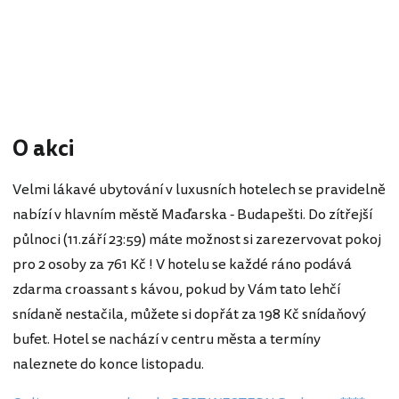
O akci
Velmi lákavé ubytování v luxusních hotelech se pravidelně
nabízí v hlavním městě Maďarska - Budapešti. Do zítřejší
půlnoci (11.září 23:59) máte možnost si zarezervovat pokoj
pro 2 osoby za 761 Kč ! V hotelu se každé ráno podává
zdarma croassant s kávou, pokud by Vám tato lehčí
snídaně nestačila, můžete si dopřát za 198 Kč snídaňový
bufet. Hotel se nachází v centru města a termíny
naleznete do konce listopadu.