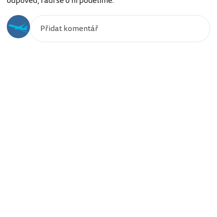
odpověď, rádi se o ni podělíme.