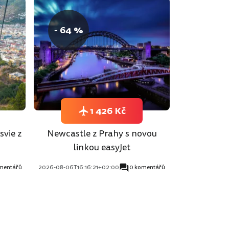
- 64 %
1 426 Kč
svie z
Newcastle z Prahy s novou
linkou easyJet
mentářů
2026-08-06T16:16:21+02:00
0 komentářů