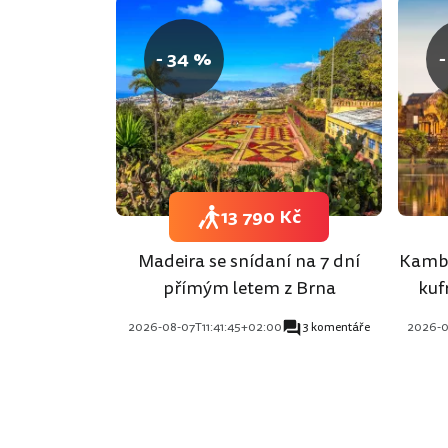
- 34 %
-
13 790 Kč
Madeira se snídaní na 7 dní
Kambo
přímým letem z Brna
kuf
2026-08-07T11:41:45+02:00
3 komentáře
2026-0