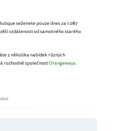
 Butique seženete pouze dnes za 1.087
v pěší vzdálenosti od samotného starého
máte z několika nabídek různých
 má rozhodně společnost
Orangeways
.
adami
.