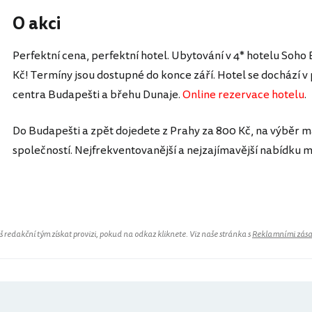
O akci
Perfektní cena, perfektní hotel. Ubytování v 4* hotelu Soho
Kč! Termíny jsou dostupné do konce září. Hotel se dochází 
centra Budapešti a břehu Dunaje.
Online rezervace hotelu
.
Do Budapešti a zpět dojedete z Prahy za 800 Kč, na výběr 
společností. Nejfrekventovanější a nejzajímavější nabídku
Maďarsko
redakční tým získat provizi, pokud na odkaz kliknete. Viz naše stránka s
Reklamními zás