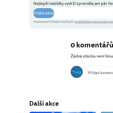
Nejlepší nabídky vydrží zpravidla jen pár ho
Hlídat akce
Nastavením hlídače souhlasíš s
podmínkami zpracování oso
0 komentář
Žádná otázka není hlou
Další akce