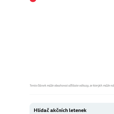
Tento článek může obsahovat affiliate odkazy, ze kterých může náš 
Hlídač akčních letenek