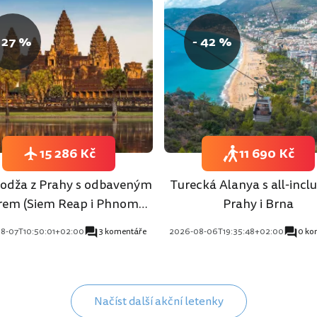
 27 %
- 42 %
15 286 Kč
11 690 Kč
dža z Prahy s odbaveným
Turecká Alanya s all-inclu
rem (Siem Reap i Phnom
Prahy i Brna
Penh)
8-07T10:50:01+02:00
3 komentáře
2026-08-06T19:35:48+02:00
0 ko
Načíst další akční letenky