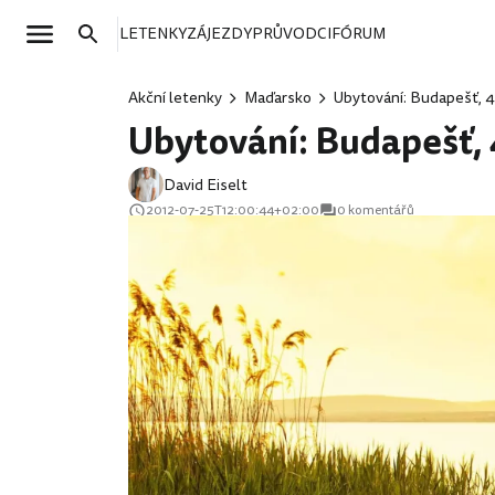
LETENKY
ZÁJEZDY
PRŮVODCI
FÓRUM
Akční letenky
Maďarsko
Ubytování: Budapešť, 4
Ubytování: Budapešť, 
David Eiselt
2012-07-25T12:00:44+02:00
0 komentářů