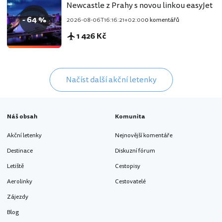
Newcastle z Prahy s novou linkou easyJet
- 64 %
2026-08-06T16:16:21+02:00
0 komentářů
1 426 Kč
Načíst další akční letenky
Náš obsah
Komunita
Akční letenky
Nejnovější komentáře
Destinace
Diskuzní fórum
Letiště
Cestopisy
Aerolinky
Cestovatelé
Zájezdy
Blog