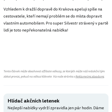
Vzhledem k dražší dopravě do Krakova apeluji spíše na
cestovatele, kteří nemají problém se do místa dopravit
vlastním automobilem. Pro super Silvestr strávený v partě
lidí je toto nepřekonatelná nabídka!
Polsko
Tento článek může obsahovat affiliate odkazy, ze kterých může náš redakční tým
získat provizi, pokud na odkaz kliknete. Viz naše stránka s
Reklamními zásadami
.
Hlídač akčních letenek
Nejlepší nabídky vydrží zpravidla jen pár hodin. Dáme