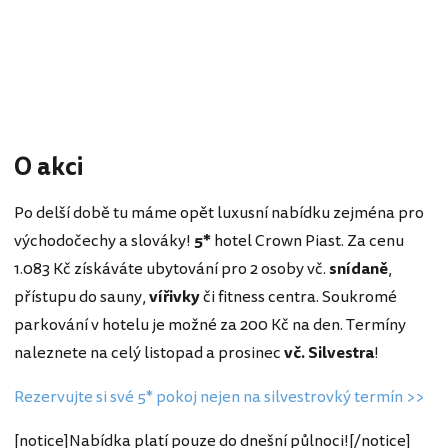
O akci
Po delší době tu máme opět luxusní nabídku zejména pro
východočechy a slováky!
5*
hotel Crown Piast. Za cenu
1.083 Kč získáváte ubytování pro 2 osoby vč.
snídaně
,
přístupu do sauny,
vířivky
či fitness centra. Soukromé
parkování v hotelu je možné za 200 Kč na den. Termíny
naleznete na celý listopad a prosinec
vč. Silvestra
!
Rezervujte si své 5* pokoj nejen na silvestrovký termín >>
[notice]Nabídka platí pouze do dnešní půlnoci![/notice]