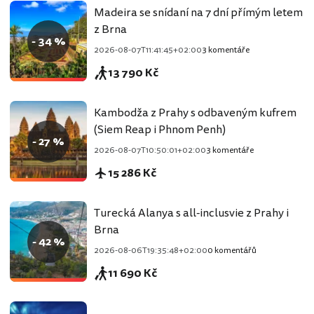
Madeira se snídaní na 7 dní přímým letem
z Brna
- 34 %
2026-08-07T11:41:45+02:00
3 komentáře
13 790 Kč
Kambodža z Prahy s odbaveným kufrem
(Siem Reap i Phnom Penh)
- 27 %
2026-08-07T10:50:01+02:00
3 komentáře
15 286 Kč
Turecká Alanya s all-inclusvie z Prahy i
Brna
- 42 %
2026-08-06T19:35:48+02:00
0 komentářů
11 690 Kč