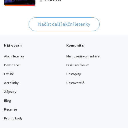
Načíst další akční letenky
Náš obsah
Komunita
Akční letenky
Nejnovější komentáře
Destinace
Diskuzní fórum
Letiště
Cestopisy
Aerolinky
Cestovatelé
Zájezdy
Blog
Recenze
Promo kódy