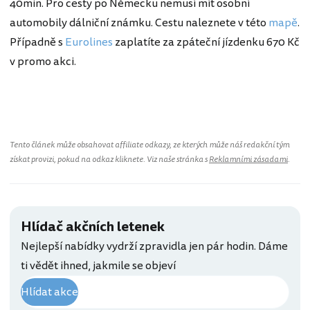
40min. Pro cesty po Německu nemusí mít osobní
automobily dálniční známku. Cestu naleznete v této
mapě
.
Případně s
Eurolines
zaplatíte za zpáteční jízdenku 670 Kč
v promo akci.
Tento článek může obsahovat affiliate odkazy, ze kterých může náš redakční tým
získat provizi, pokud na odkaz kliknete. Viz naše stránka s
Reklamními zásadami
.
Hlídač akčních letenek
Nejlepší nabídky vydrží zpravidla jen pár hodin. Dáme
ti vědět ihned, jakmile se objeví
Hlídat akce