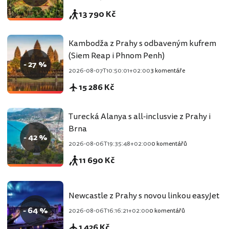
13 790 Kč
Kambodža z Prahy s odbaveným kufrem
(Siem Reap i Phnom Penh)
- 27 %
2026-08-07T10:50:01+02:00
3 komentáře
15 286 Kč
Turecká Alanya s all-inclusvie z Prahy i
Brna
- 42 %
2026-08-06T19:35:48+02:00
0 komentářů
11 690 Kč
Newcastle z Prahy s novou linkou easyJet
- 64 %
2026-08-06T16:16:21+02:00
0 komentářů
1 426 Kč