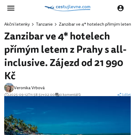
Akční letenky
Tanzanie
Zanzibar ve 4* hotelech přímým letem z 
Zanzibar ve 4* hotelech
přímým letem z Prahy s all-
inclusive. Zájezd od 21 990
Kč
Veronika Vrbová
2025-09-12T11:58:57+02:00
0 komentářů
Sdílet