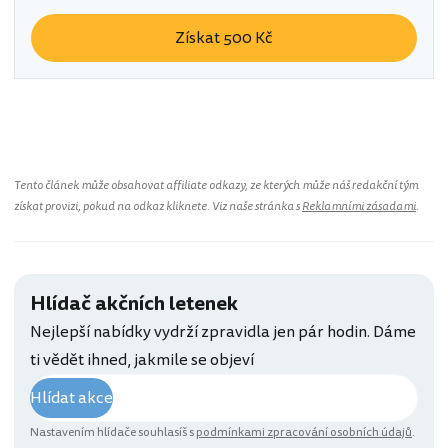
Získat 500 Kč
Tento článek může obsahovat affiliate odkazy, ze kterých může náš redakční tým
získat provizi, pokud na odkaz kliknete. Viz naše stránka s
Reklamními zásadami
.
Hlídač akčních letenek
Nejlepší nabídky vydrží zpravidla jen pár hodin. Dáme
ti vědět ihned, jakmile se objeví
Hlídat akce
Nastavením hlídače souhlasíš s
podmínkami zpracování osobních údajů
.