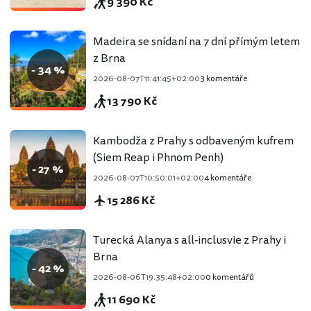
9 390 Kč
Madeira se snídaní na 7 dní přímým letem
z Brna
- 34 %
2026-08-07T11:41:45+02:00
3 komentáře
13 790 Kč
Kambodža z Prahy s odbaveným kufrem
(Siem Reap i Phnom Penh)
- 27 %
2026-08-07T10:50:01+02:00
4 komentáře
15 286 Kč
Turecká Alanya s all-inclusvie z Prahy i
Brna
- 42 %
2026-08-06T19:35:48+02:00
0 komentářů
11 690 Kč