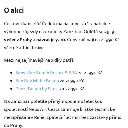
O akci
Cestovní kancelář Čedok má na konci září v nabídce
výhodné zájezdy na exotický Zanzibar. Odlétá se
29. 9.
večer z Prahy
a
návrat je 7. 10.
Ceny začínají na 21 990 Kč
včetně all-inclusive.
Mezi nejzajímavější nabídky patří:
Sansi Kae Beach Resort & SPA
za 21 990 Kč
Sun Bay Millie Beach
za 21 990 Kč
Pearl Beach by Sansi
za 22 490 Kč
Na Zanzibar poletíte přímým spojem s leteckou
společností Neos Air. Cesta zahrnuje krátké technické
mezipřistání v Římě, zpáteční let míří bez zastávky přímo
do Prahy.