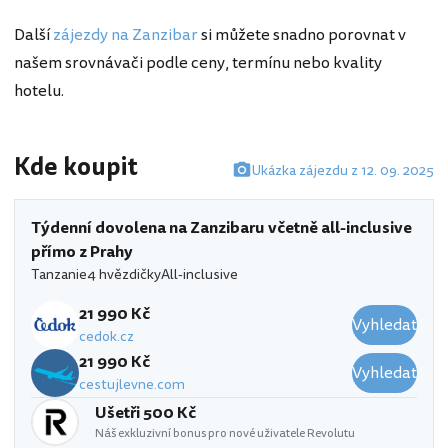
Další
zájezdy na Zanzibar
si můžete snadno porovnat v
našem srovnávači podle ceny, termínu nebo kvality
hotelu.
Kde koupit
Ukázka zájezdu z 12. 09. 2025
Týdenní dovolena na Zanzibaru včetně all-inclusive
přímo z Prahy
Tanzanie
4 hvězdičky
All-inclusive
21 990 Kč
Vyhledat
cedok.cz
21 990 Kč
Vyhledat
cestujlevne.com
Ušetři 500 Kč
Náš exkluzivní bonus pro nové uživatele Revolutu