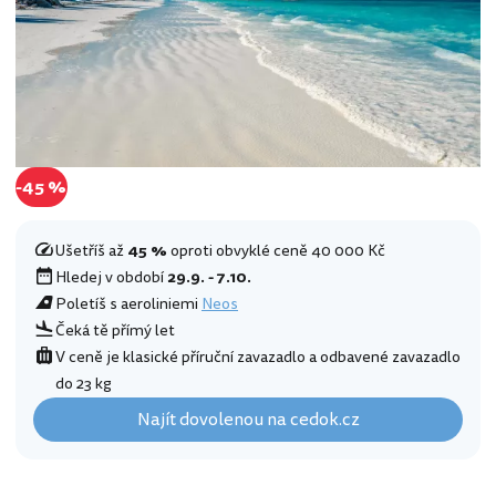
-45 %
Ušetříš až
45 %
oproti obvyklé ceně 40 000 Kč
Hledej v období
29.9. - 7.10.
Poletíš s aeroliniemi
Neos
Čeká tě přímý let
V ceně je klasické příruční zavazadlo a odbavené zavazadlo
do 23 kg
Najít dovolenou na cedok.cz