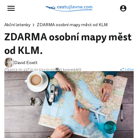
Akční letenky
ZDARMA osobní mapy měst od KLM.
ZDARMA osobní mapy měst
od KLM.
David Eiselt
2013-01-23T21:01:50+01:00
5 komentářů
Sdílet