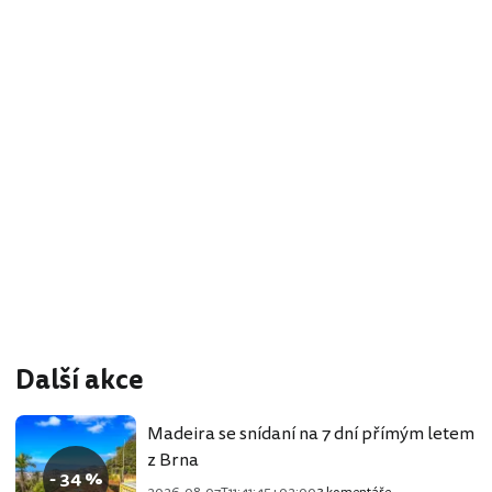
Další akce
Madeira se snídaní na 7 dní přímým letem
z Brna
- 34 %