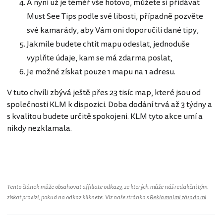
A nyní už je téměř vše hotovo, můžete si přidávat
Must See Tips podle své libosti, případně pozvěte
své kamarády, aby Vám oni doporučili dané tipy,
Jakmile budete chtít mapu odeslat, jednoduše
vyplňte údaje, kam se má zdarma poslat,
Je možné získat pouze 1 mapu na 1 adresu.
V tuto chvíli zbývá ještě přes 23 tisíc map, které jsou od
společnosti KLM k dispozici. Doba dodání trvá až 3 týdny a
s kvalitou budete určitě spokojeni. KLM tyto akce umí a
nikdy nezklamala.
Tento článek může obsahovat affiliate odkazy, ze kterých může náš redakční tým
získat provizi, pokud na odkaz kliknete. Viz naše stránka s
Reklamními zásadami
.