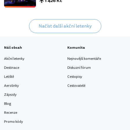
1 426 Kč
Načíst další akční letenky
Náš obsah
Komunita
Akční letenky
Nejnovější komentáře
Destinace
Diskuzní fórum
Letiště
Cestopisy
Aerolinky
Cestovatelé
Zájezdy
Blog
Recenze
Promo kódy