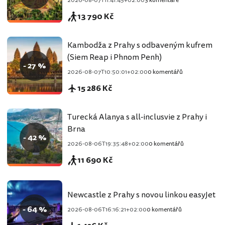
2026-08-07T11:41:45+02:00
3 komentáře
13 790 Kč
Kambodža z Prahy s odbaveným kufrem
(Siem Reap i Phnom Penh)
- 27 %
2026-08-07T10:50:01+02:00
0 komentářů
15 286 Kč
Turecká Alanya s all-inclusvie z Prahy i
Brna
- 42 %
2026-08-06T19:35:48+02:00
0 komentářů
11 690 Kč
Newcastle z Prahy s novou linkou easyJet
- 64 %
2026-08-06T16:16:21+02:00
0 komentářů