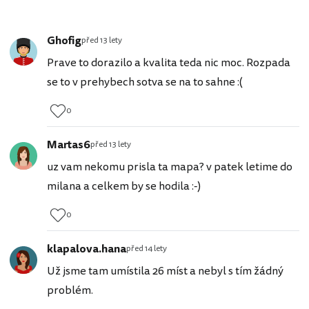
Ghofig
před 13 lety
Prave to dorazilo a kvalita teda nic moc. Rozpada
se to v prehybech sotva se na to sahne :(
0
Martas6
před 13 lety
uz vam nekomu prisla ta mapa? v patek letime do
milana a celkem by se hodila :-)
0
klapalova.hana
před 14 lety
Už jsme tam umístila 26 míst a nebyl s tím žádný
problém.