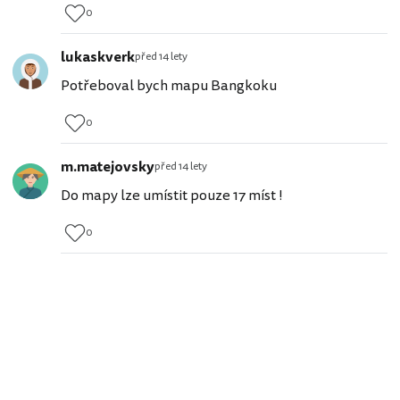
0
lukaskverk
před 14 lety
Potřeboval bych mapu Bangkoku
0
m.matejovsky
před 14 lety
Do mapy lze umístit pouze 17 míst !
0