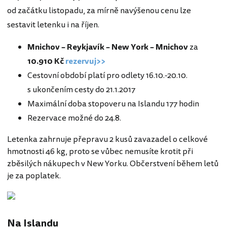
od začátku listopadu, za mírně navýšenou cenu lze
sestavit letenku i na říjen.
Mnichov – Reykjavík – New York – Mnichov
za
10.
910 Kč
rezervuj>>
Cestovní období platí pro odlety 16.10.-20.10.
s ukončením cesty do 21.1.2017
Maximální doba stopoveru na Islandu 177 hodin
Rezervace možné do 24.8.
Letenka zahrnuje přepravu 2 kusů zavazadel o celkové
hmotnosti 46 kg, proto se vůbec nemusíte krotit při
zběsilých nákupech v New Yorku. Občerstvení během letů
je za poplatek.
Na Islandu