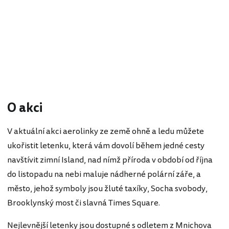
O akci
V aktuální akci aerolinky ze země ohně a ledu můžete
ukořistit letenku, která vám dovolí během jedné cesty
navštívit zimní Island, nad nímž příroda v období od října
do listopadu na nebi maluje nádherné polární záře, a
město, jehož symboly jsou žluté taxíky, Socha svobody,
Brooklynský most či slavná Times Square.
Nejlevnější letenky jsou dostupné s odletem z Mnichova