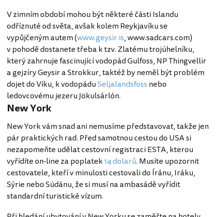
V zimním období mohou být některé části Islandu
odříznuté od světa, avšak kolem Reykjavíku se
vypůjčeným autem (
www.geysir.is
, www.sadcars.com)
v pohodě dostanete třeba k tzv. Zlatému trojúhelníku,
který zahrnuje fascinující vodopád Gulfoss, NP Thingvellir
a gejzíry Geysir a Strokkur, taktéž by neměl být problém
dojet do Víku, k vodopádu
Seljalandsfoss
nebo
ledovcovému jezeru Jökulsárlón.
New York
New York vám snad ani nemusíme představovat, takže jen
pár praktických rad. Před samotnou cestou do USA si
nezapomeňte udělat cestovní registraci ESTA, kterou
vyřídíte on-line za poplatek
14 dolarů
. Musíte upozornit
cestovatele, kteří v minulosti cestovali do Íránu, Iráku,
Sýrie nebo Súdánu, že si musí na ambasádě vyřídit
standardní turistické vízum.
Při hledání ubytování v New Yorku se zaměřte na hotely