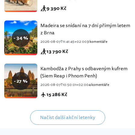
9 390 Kč
Madeira se snídaní na 7 dní přímým letem
z Brna
- 34 %
2026-08-07T11:41:45+02:00
3 komentáře
13 790 Kč
Kambodža z Prahy s odbaveným kufrem
(Siem Reap i Phnom Penh)
- 27 %
2026-08-07T10:50:01+02:00
4 komentáře
15 286 Kč
Načíst další akční letenky