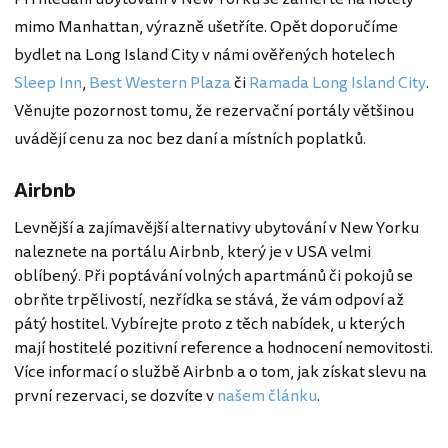
mimo Manhattan, výrazně ušetříte. Opět doporučíme
bydlet na Long Island City v námi ověřených hotelech
Sleep Inn
,
Best Western Plaza
či
Ramada Long Island City
.
Věnujte pozornost tomu, že rezervační portály většinou
uvádějí cenu za noc bez daní a místních poplatků.
Airbnb
Levnější a zajímavější alternativy ubytování v New Yorku
naleznete na portálu Airbnb, který je v USA velmi
oblíbený. Při poptávání volných apartmánů či pokojů se
obrňte trpělivostí, nezřídka se stává, že vám odpoví až
pátý hostitel. Vybírejte proto z těch nabídek, u kterých
mají hostitelé pozitivní reference a hodnocení nemovitosti.
Více informací o službě Airbnb a o tom, jak získat slevu na
první rezervaci, se dozvíte v
našem článku
.