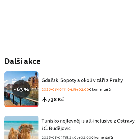
Další akce
Gdaňsk, Sopoty a okolí v září z Prahy
- 63 %
2026-08-10T11:04:18+02:00
0 komentářů
738 Kč
Tunisko nejlevněji s all-inclusive z Ostravy
i Č. Budějovic
2026-08-09T18:27:07+02:00
0 komentářů