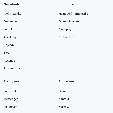
Náš obsah
Komunita
Akční letenky
Nejnovější komentáře
Destinace
Diskuzní fórum
Letiště
Cestopisy
Aerolinky
Cestovatelé
Zájezdy
Blog
Recenze
Promo kódy
Sleduj nás
Společnost
Facebook
O nás
Messenger
Kontakt
Instagram
Kariéra