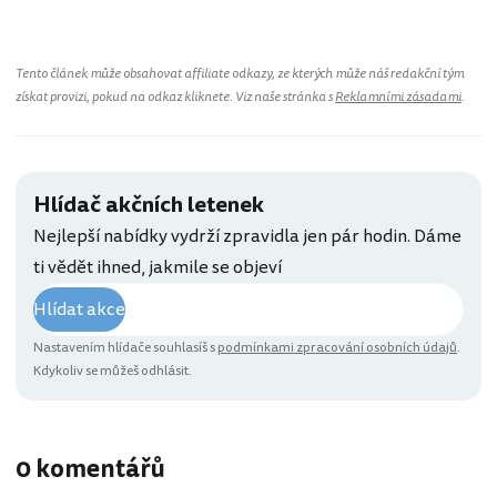
Tento článek může obsahovat affiliate odkazy, ze kterých může náš redakční tým
získat provizi, pokud na odkaz kliknete. Viz naše stránka s
Reklamními zásadami
.
Hlídač akčních letenek
Nejlepší nabídky vydrží zpravidla jen pár hodin. Dáme
ti vědět ihned, jakmile se objeví
Hlídat akce
Nastavením hlídače souhlasíš s
podmínkami zpracování osobních údajů
.
Kdykoliv se můžeš odhlásit.
0 komentářů