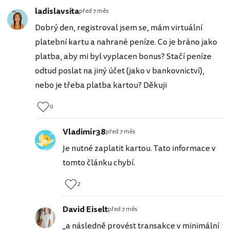
ladislavsita
před 7 měs
Dobrý den, registroval jsem se, mám virtuální
platební kartu a nahrané peníze. Co je bráno jako
platba, aby mi byl vyplacen bonus? Stačí peníze
odtud poslat na jiný účet (jako v bankovnictví),
nebo je třeba platba kartou? Děkuji
0
Vladimír38
před 7 měs
Je nutné zaplatit kartou. Tato informace v
tomto článku chybí.
2
David Eiselt
před 7 měs
„a následně provést transakce v minimální