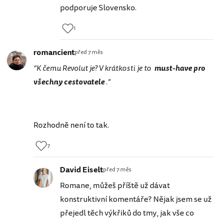
podporuje Slovensko.
1
romancient
před 7 měs
“K čemu Revolut je? V krátkosti je to
must-have pro
všechny cestovatele
.”
Rozhodně není to tak.
7
David Eiselt
před 7 měs
Romane, můžeš příště už dávat
konstruktivní komentáře? Nějak jsem se už
přejedl těch výkřiků do tmy, jak vše co