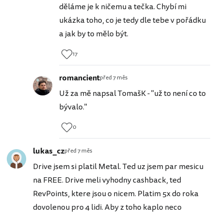
děláme je k ničemu a tečka. Chybí mi
ukázka toho, co je tedy dle tebe v pořádku
a jak by to mělo být.
17
romancient
před 7 měs
Už za mě napsal TomašK - "už to není co to
bývalo."
0
lukas_cz
před 7 měs
Drive jsem si platil Metal. Ted uz jsem par mesicu
na FREE. Drive meli vyhodny cashback, ted
RevPoints, ktere jsou o nicem. Platim 5x do roka
dovolenou pro 4 lidi. Aby z toho kaplo neco