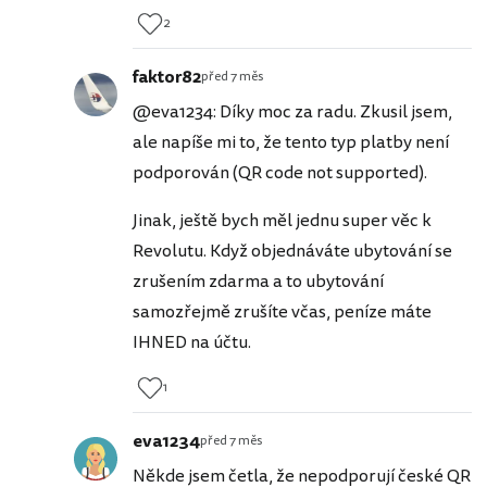
2
faktor82
před 7 měs
@eva1234: Díky moc za radu. Zkusil jsem,
ale napíše mi to, že tento typ platby není
podporován (QR code not supported).
Jinak, ještě bych měl jednu super věc k
Revolutu. Když objednáváte ubytování se
zrušením zdarma a to ubytování
samozřejmě zrušíte včas, peníze máte
IHNED na účtu.
1
eva1234
před 7 měs
Někde jsem četla, že nepodporují české QR