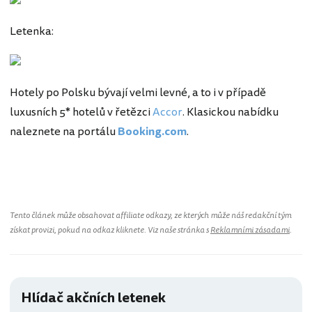
Letenka:
Hotely po Polsku bývají velmi levné, a to i v případě
luxusních 5* hotelů v řetězci
Accor
. Klasickou nabídku
naleznete na portálu
Booking.com
.
Tento článek může obsahovat affiliate odkazy, ze kterých může náš redakční tým
získat provizi, pokud na odkaz kliknete. Viz naše stránka s
Reklamními zásadami
.
Hlídač akčních letenek