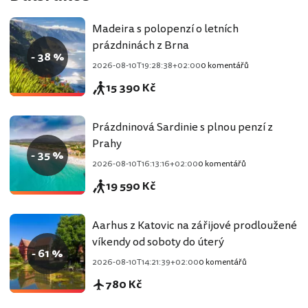
Madeira s polopenzí o letních
prázdninách z Brna
- 38 %
2026-08-10T19:28:38+02:00
0 komentářů
15 390 Kč
Prázdninová Sardinie s plnou penzí z
Prahy
- 35 %
2026-08-10T16:13:16+02:00
0 komentářů
19 590 Kč
Aarhus z Katovic na zářijové prodloužené
víkendy od soboty do úterý
- 61 %
2026-08-10T14:21:39+02:00
0 komentářů
780 Kč