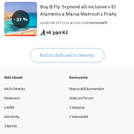
Buy & Fly: Srpnové all-inclusive v El
Alameinu a Marsa Matrouh z Prahy
- 37 %
2026-08-10T13:12:43+02:00
0 komentářů
16 390 Kč
Načíst další akční letenky
Náš obsah
Komunita
Akční letenky
Nejnovější komentáře
Destinace
Diskuzní fórum
Letiště
Cestopisy
Aerolinky
Cestovatelé
Zájezdy