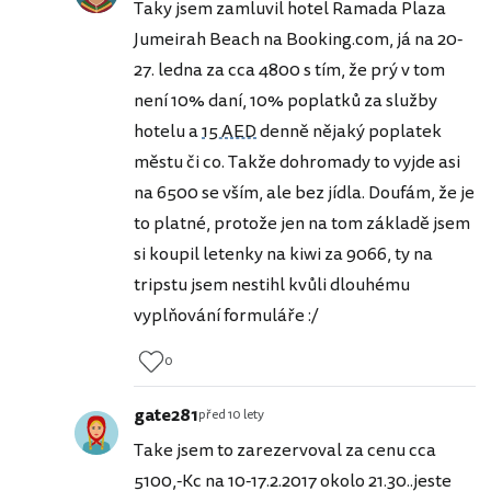
Taky jsem zamluvil hotel Ramada Plaza
Jumeirah Beach na Booking.com, já na 20-
27. ledna za cca 4800 s tím, že prý v tom
není 10% daní, 10% poplatků za služby
hotelu a
15 AED
denně nějaký poplatek
městu či co. Takže dohromady to vyjde asi
na 6500 se vším, ale bez jídla. Doufám, že je
to platné, protože jen na tom základě jsem
si koupil letenky na kiwi za 9066, ty na
tripstu jsem nestihl kvůli dlouhému
vyplňování formuláře :/
0
gate281
před 10 lety
Take jsem to zarezervoval za cenu cca
5100,-Kc na 10-17.2.2017 okolo 21.30..jeste