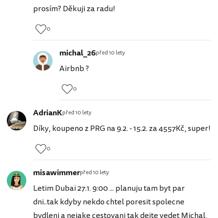
prosím? Děkuji za radu!
0
michal_26
před 10 lety
Airbnb ?
0
AdrianK
před 10 lety
Díky, koupeno z PRG na 9.2. - 15.2. za 4557Kč, super!
0
misawimmer
před 10 lety
Letim Dubai 27.1. 9:00 ... planuju tam byt par
dni..tak kdyby nekdo chtel poresit spolecne
bydleni a nejake cestovani tak dejte vedet Michal,