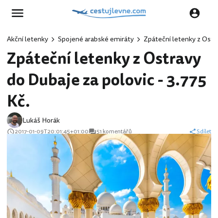
Akční letenky
Spojené arabské emiráty
Zpáteční letenky z Ostra
Zpáteční letenky z Ostravy
do Dubaje za polovic - 3.775
Kč.
Lukáš Horák
2017-01-09T20:01:45+01:00
51 komentářů
Sdílet