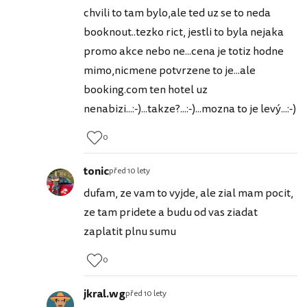
chvili to tam bylo,ale ted uz se to neda
booknout..tezko rict, jestli to byla nejaka
promo akce nebo ne...cena je totiz hodne
mimo,nicmene potvrzene to je...ale
booking.com ten hotel uz
nenabizi...:-)...takze?...:-)...mozna to je levý...:-)
0
tonic
před 10 lety
dufam, ze vam to vyjde, ale zial mam pocit,
ze tam pridete a budu od vas ziadat
zaplatit plnu sumu
0
jkral.wg
před 10 lety