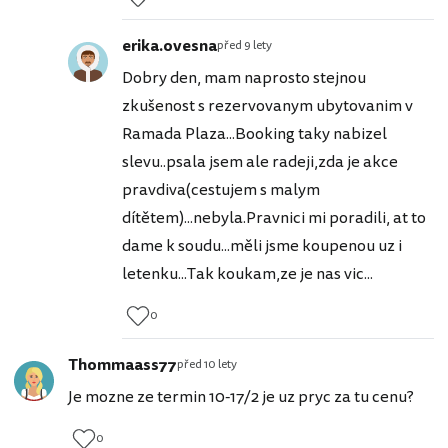
erika.ovesna
před 9 lety
Dobry den, mam naprosto stejnou
zkušenost s rezervovanym ubytovanim v
Ramada Plaza...Booking taky nabizel
slevu..psala jsem ale radeji,zda je akce
pravdiva(cestujem s malym
dítětem)...nebyla.Pravnici mi poradili, at to
dame k soudu...měli jsme koupenou uz i
letenku...Tak koukam,ze je nas vic...
0
Thommaass77
před 10 lety
Je mozne ze termin 10-17/2 je uz pryc za tu cenu?
0