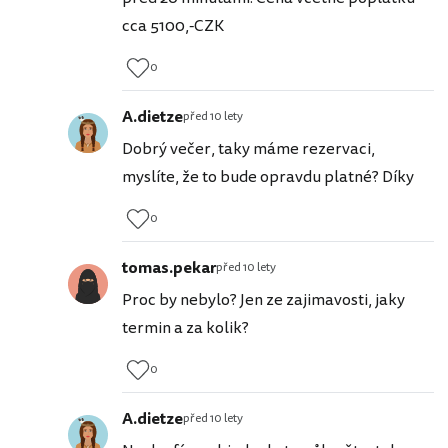
cca 5100,-CZK
0
A.dietze
před 10 lety
Dobrý večer, taky máme rezervaci,
myslíte, že to bude opravdu platné? Díky
0
tomas.pekar
před 10 lety
Proc by nebylo? Jen ze zajimavosti, jaky
termin a za kolik?
0
A.dietze
před 10 lety