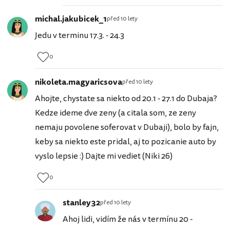
michal.jakubicek_1
před 10 lety
Jedu v terminu 17.3. - 24.3
0
nikoleta.magyaricsova
před 10 lety
Ahojte, chystate sa niekto od 20.1 - 27.1 do Dubaja?
Kedze ideme dve zeny (a citala som, ze zeny
nemaju povolene soferovat v Dubaji), bolo by fajn,
keby sa niekto este pridal, aj to pozicanie auto by
vyslo lepsie :) Dajte mi vediet (Niki 26)
0
stanley32
před 10 lety
Ahoj lidi, vidím že nás v termínu 20 -