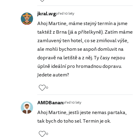
jkral.wg
před 10 lety
Ahoj Martine, máme stejný termín a jsme
taktéž z Brna (já a přítelkyně). Zatím máme
zamluvený ten hotel, co se zmiňoval výše,
ale mohli bychom se aspoň domluvit na
dopravě na letiště a z něj. Ty časy nejsou
úplně ideální pro hromadnou dopravu.
Jedete autem?
0
AMDBanan
před 10 lety
Ahoj Martine, jestli jeste nemas partaka,
tak bych do toho sel. Termin je ok.
0