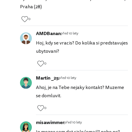
Praha (28)
0
AMDBanan
před 10 lety
Hoj, kdy se vracis? Do kolika si predstavujes
ubytovani?
0
Martin _25
před 10 lety
Ahoj, je na Tebe nejaky kontakt? Muzeme
se domluvit.
0
misawimmer
před 10 lety