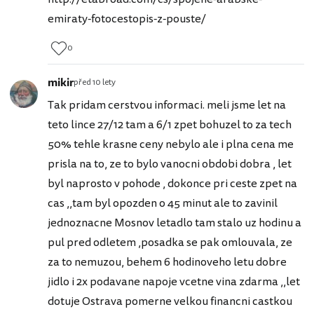
emiraty-fotocestopis-z-pouste/
0
mikir
před 10 lety
Tak pridam cerstvou informaci. meli jsme let na
teto lince 27/12 tam a 6/1 zpet bohuzel to za tech
50% tehle krasne ceny nebylo ale i plna cena me
prisla na to, ze to bylo vanocni obdobi dobra , let
byl naprosto v pohode , dokonce pri ceste zpet na
cas ,,tam byl opozden o 45 minut ale to zavinil
jednoznacne Mosnov letadlo tam stalo uz hodinu a
pul pred odletem ,posadka se pak omlouvala, ze
za to nemuzou, behem 6 hodinoveho letu dobre
jidlo i 2x podavane napoje vcetne vina zdarma ,,let
dotuje Ostrava pomerne velkou financni castkou