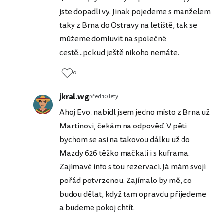
jste dopadli vy. Jinak pojedeme s manželem
taky z Brna do Ostravy na letiště, tak se
můžeme domluvit na společné
cestě...pokud ještě nikoho nemáte.
0
jkral.wg
před 10 lety
Ahoj Evo, nabídl jsem jedno místo z Brna už
Martinovi, čekám na odpověď. V pěti
bychom se asi na takovou dálku už do
Mazdy 626 těžko mačkali i s kuframa.
Zajímavé info s tou rezervací. Já mám svojí
pořád potvrzenou. Zajímalo by mě, co
budou dělat, když tam opravdu přijedeme
a budeme pokoj chtít.