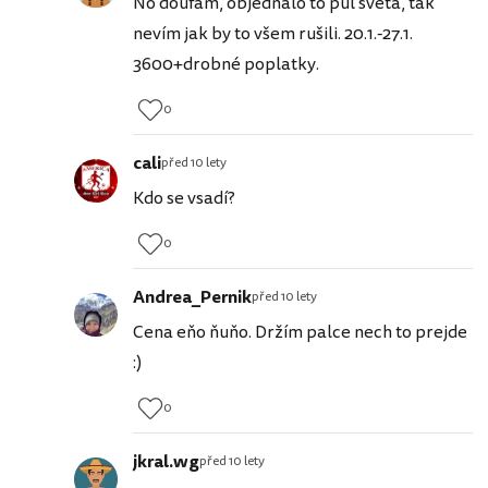
No doufám, objednalo to půl světa, tak
nevím jak by to všem rušili. 20.1.-27.1.
3600+drobné poplatky.
0
cali
před 10 lety
Kdo se vsadí?
0
Andrea_Pernik
před 10 lety
Cena eňo ňuňo. Držím palce nech to prejde
:)
0
jkral.wg
před 10 lety