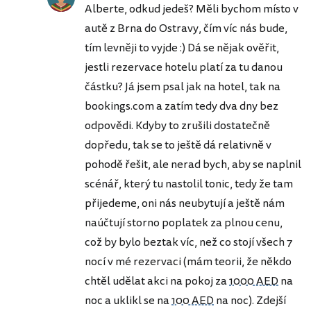
Alberte, odkud jedeš? Měli bychom místo v
autě z Brna do Ostravy, čím víc nás bude,
tím levněji to vyjde :) Dá se nějak ověřit,
jestli rezervace hotelu platí za tu danou
částku? Já jsem psal jak na hotel, tak na
bookings.com a zatím tedy dva dny bez
odpovědi. Kdyby to zrušili dostatečně
dopředu, tak se to ještě dá relativně v
pohodě řešit, ale nerad bych, aby se naplnil
scénář, který tu nastolil tonic, tedy že tam
přijedeme, oni nás neubytují a ještě nám
naúčtují storno poplatek za plnou cenu,
což by bylo beztak víc, než co stojí všech 7
nocí v mé rezervaci (mám teorii, že někdo
chtěl udělat akci na pokoj za
1000 AED
na
noc a uklikl se na
100 AED
na noc). Zdejší