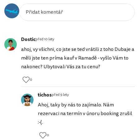
Dostic
před 10 lety
ahoj, vy všichni, co jste se ted vrátili z toho Dubaje a
měli jste ten príma kauf v Ramadě - vyšlo Vám to
nakonec? Ubytovali Vás za tu cenu?
0
tichos
před 9 lety
Ahoj, taky by nás to zajímalo. Nám
rezervaci na termín v únoru booking zrušil
:-(.
0