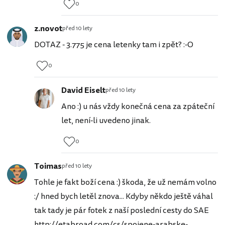
0
z.novot
před 10 lety
DOTAZ - 3.775 je cena letenky tam i zpět? :-O
0
David Eiselt
před 10 lety
Ano :) u nás vždy konečná cena za zpáteční
let, není-li uvedeno jinak.
0
Toimas
před 10 lety
Tohle je fakt boží cena :) škoda, že už nemám volno
:/ hned bych letěl znova... Kdyby někdo ještě váhal
tak tady je pár fotek z naší poslední cesty do SAE
http://etabroad.com/cs/spojene-arabske-