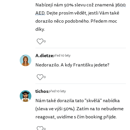
Nabízejí nám 50% slevu což znamená
3600
AED
. Dejte prosím vědět, jestli Vám také
dorazilo něco podobného. Předem moc
díky.
0
A.dietze
před 10 lety
Nedorazilo. A kdy Františku jedete?
0
tichos
před 10 lety
Nám také dorazila tato "skvělá" nabídka
(sleva ve výši 50%). Zatím na to nebudeme
reagovat, uvidíme s čím booking přijde.
0