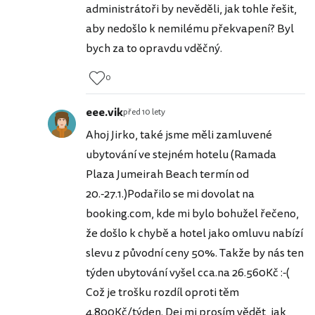
administrátoři by nevěděli, jak tohle řešit,
aby nedošlo k nemilému překvapení? Byl
bych za to opravdu vděčný.
0
eee.vik
před 10 lety
Ahoj Jirko, také jsme měli zamluvené
ubytování ve stejném hotelu (Ramada
Plaza Jumeirah Beach termín od
20.-27.1.)Podařilo se mi dovolat na
booking.com, kde mi bylo bohužel řečeno,
že došlo k chybě a hotel jako omluvu nabízí
slevu z původní ceny 50%. Takže by nás ten
týden ubytování vyšel cca.na 26.560Kč :-(
Což je trošku rozdíl oproti těm
4.800Kč/týden. Dej mi prosím vědět, jak