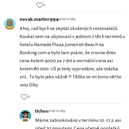
0
novak.martin1994
před 10 lety
Ahoj, rad bych se zeptal zkušených cestovatelů.
Koukal sem na ubytovaní v jednom z těch termínů v
hotelu Ramada Plaza Jumeirah Beach na
Booking.com a bylo tam psáno, že zrovna dnes
cena kolem 4000 za 7 dní a normální cena asi
kolem 80 000. Už je tedy vyprodáno, ale otázka
zní... To bylo jako vážně ?! Těžko se mi tomu věřilo
:ooo Díky
0
tichos
před 10 lety
Máme zabookováno v termínu 10.-17.2. asi
před 20 minutami. Cena včetně poplatků