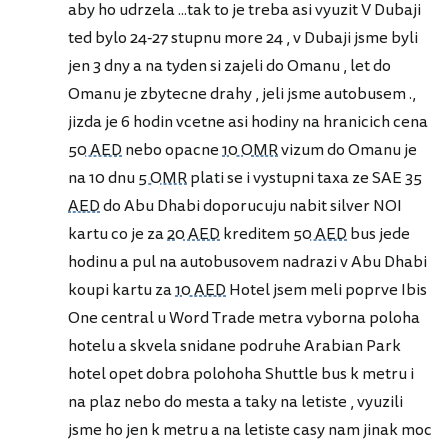
aby ho udrzela ...tak to je treba asi vyuzit V Dubaji
ted bylo 24-27 stupnu more 24 , v Dubaji jsme byli
jen 3 dny a na tyden si zajeli do Omanu , let do
Omanu je zbytecne drahy , jeli jsme autobusem .,
jizda je 6 hodin vcetne asi hodiny na hranicich cena
50 AED
nebo opacne
10 OMR
vizum do Omanu je
na 10 dnu
5 OMR
plati se i vystupni taxa ze SAE
35
AED
do Abu Dhabi doporucuju nabit silver NOI
kartu co je za
20 AED
kreditem
50 AED
bus jede
hodinu a pul na autobusovem nadrazi v Abu Dhabi
koupi kartu za
10 AED
Hotel jsem meli poprve Ibis
One central u Word Trade metra vyborna poloha
hotelu a skvela snidane podruhe Arabian Park
hotel opet dobra polohoha Shuttle bus k metru i
na plaz nebo do mesta a taky na letiste , vyuzili
jsme ho jen k metru a na letiste casy nam jinak moc