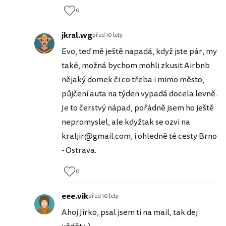
0
jkral.wg
před 10 lety
Evo, teď mě ještě napadá, když jste pár, my
také, možná bychom mohli zkusit Airbnb
nějaký domek či co třeba i mimo město,
půjčení auta na týden vypadá docela levně.
Je to čerstvý nápad, pořádně jsem ho ještě
nepromyslel, ale kdyžtak se ozvi na
kraljir@gmail.com, i ohledně té cesty Brno
- Ostrava.
0
eee.vik
před 10 lety
Ahoj Jirko, psal jsem ti na mail, tak dej