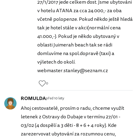
27/1/2017 jede celkem dost. Jsme ubytováni
v hotelu ATANA za cca 24.000,- za oba
včetně polopenze. Pokud někdo ještě hledá
tak je hotel stále v akci(normální cena
41.000,-). Pokud je někdo ubytovaný v
oblasti Juimerah beach tak se rádi
domluvíme na spol.dopravě (taxi) a
výletech do okolí.
webmaster.stanley@seznam.cz
0
ROMULDA
před 10 lety
Ahoj cestovatelé, prosím o radu, chceme využít
letenek z Ostravy do Dubaje v termínu 27/01 -
03/02 (4 dospělí a 3 děti - 8 + 6 + 4 roky). Kde
zarezervovat ubytování za rozumnou cenu,