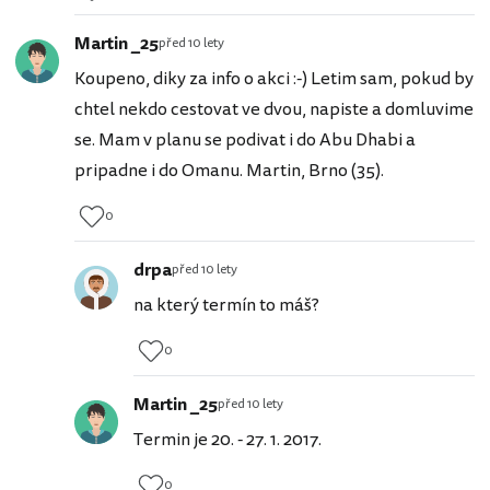
Martin _25
před 10 lety
Koupeno, diky za info o akci :-) Letim sam, pokud by
chtel nekdo cestovat ve dvou, napiste a domluvime
se. Mam v planu se podivat i do Abu Dhabi a
pripadne i do Omanu. Martin, Brno (35).
0
drpa
před 10 lety
na který termín to máš?
0
Martin _25
před 10 lety
Termin je 20. - 27. 1. 2017.
0