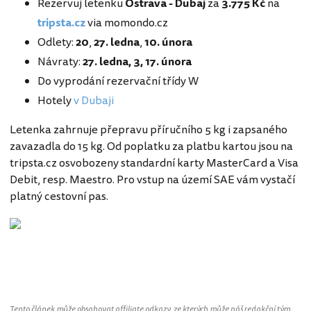
Rezervuj letenku
Ostrava - Dubaj
za
3.775 Kč
na
tripsta.cz
via momondo.cz
Odlety:
20
,
27. ledna
,
10. února
Návraty:
27. ledna,
3, 17. února
Do vyprodání rezervační třídy W
Hotely
v Dubaji
Letenka zahrnuje přepravu příručního 5 kg i zapsaného
zavazadla do 15 kg. Od poplatku za platbu kartou jsou na
tripsta.cz osvobozeny standardní karty MasterCard a Visa
Debit, resp. Maestro. Pro vstup na území SAE vám vystačí
platný cestovní pas.
Spojené arabské emiráty
Tento článek může obsahovat affiliate odkazy, ze kterých může náš redakční tým