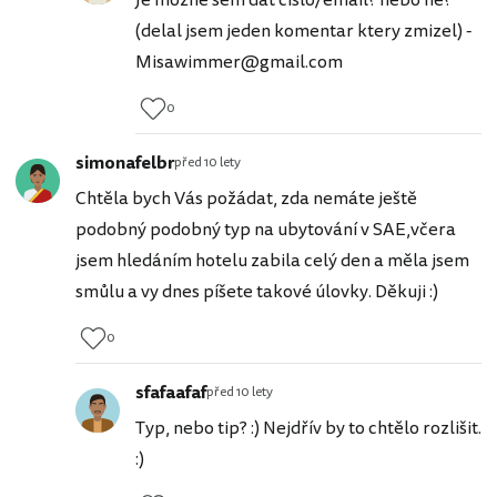
Je mozne sem dat cislo/email? nebo ne?
(delal jsem jeden komentar ktery zmizel) -
Misawimmer@gmail.com
0
simonafelbr
před 10 lety
Chtěla bych Vás požádat, zda nemáte ještě
podobný podobný typ na ubytování v SAE,včera
jsem hledáním hotelu zabila celý den a měla jsem
smůlu a vy dnes píšete takové úlovky. Děkuji :)
0
sfafaafaf
před 10 lety
Typ, nebo tip? :) Nejdřív by to chtělo rozlišit.
:)