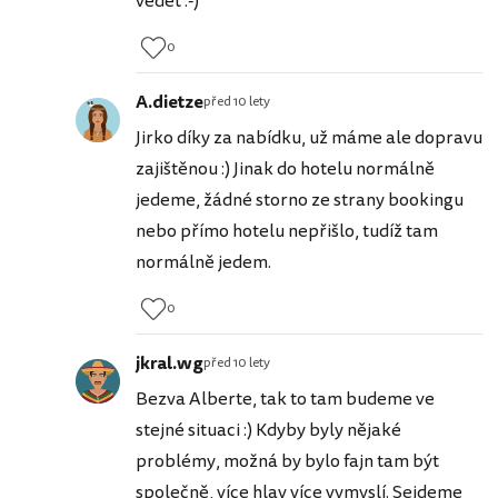
vědět :-)
0
A.dietze
před 10 lety
Jirko díky za nabídku, už máme ale dopravu
zajištěnou :) Jinak do hotelu normálně
jedeme, žádné storno ze strany bookingu
nebo přímo hotelu nepřišlo, tudíž tam
normálně jedem.
0
jkral.wg
před 10 lety
Bezva Alberte, tak to tam budeme ve
stejné situaci :) Kdyby byly nějaké
problémy, možná by bylo fajn tam být
společně, více hlav více vymyslí. Sejdeme