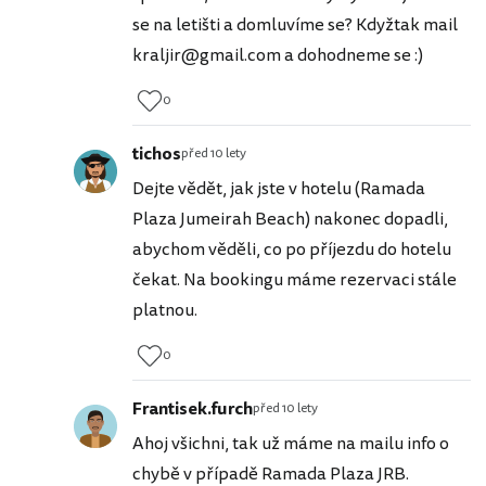
se na letišti a domluvíme se? Kdyžtak mail
kraljir@gmail.com a dohodneme se :)
0
tichos
před 10 lety
Dejte vědět, jak jste v hotelu (Ramada
Plaza Jumeirah Beach) nakonec dopadli,
abychom věděli, co po příjezdu do hotelu
čekat. Na bookingu máme rezervaci stále
platnou.
0
Frantisek.furch
před 10 lety
Ahoj všichni, tak už máme na mailu info o
chybě v případě Ramada Plaza JRB.