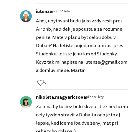
iutenze
před 10 lety
Ahoj, ubytovani budu jako vzdy resit pres
Airbnb, nabidek je spousta a za rozumne
penize. Mate v planu byt celou dobu v
Dubaji? Na letiste pojedu vlakem asi pres
Studenku, letiste je 10 km od Studenky.
Kdyz tak mi napiste na iutenze@gmail.com
a domluvime se. Martin
0
nikoleta.magyaricsova
před 10 lety
Za mna by to tiez bolo skvele, tiez nechcem
cely tyzden stravit v Dubaji a ono je to aj
lepsie, ked ideme iba dve zeny, mat pri
sebe toho chlapa :)