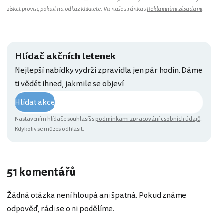
získat provizi, pokud na odkaz kliknete. Viz naše stránka s
Reklamními zásadami
.
Hlídač akčních letenek
Nejlepší nabídky vydrží zpravidla jen pár hodin. Dáme
ti vědět ihned, jakmile se objeví
Hlídat akce
Nastavením hlídače souhlasíš s
podmínkami zpracování osobních údajů
.
Kdykoliv se můžeš odhlásit.
51 komentářů
Žádná otázka není hloupá ani špatná. Pokud známe
odpověď, rádi se o ni podělíme.