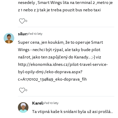
nesedely , Smart Wings lita na terminal 2 ,metro je
z 1 nebo z 3 tak je treba pouzit bus nebo taxi
0
silur
před 10 lety
Super cena, jen koukám, že to operuje Smart
Wings - nechci být rýpal, ale taky bude pilot
našrot, jako ten zapůjčený do Kanady... ;-) viz
http://ekonomika.idnes.cz/pilot-travel-service-
byl-opily-dmj-/eko-doprava.aspx?
c=A170102_134849_eko-doprava_fih
0
Karel
před 10 lety
Ta vtipná kaše k snídani byla už asi prošlá...