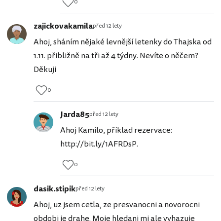
0
zajickovakamila
před 12 lety
Ahoj, sháním nějaké levnější letenky do Thajska od
1.11. přibližně na tři až 4 týdny. Nevíte o něčem?
Děkuji
0
Jarda85
před 12 lety
Ahoj Kamilo, příklad rezervace:
http://bit.ly/1AFRDsP.
0
dasik.stipik
před 12 lety
Ahoj, uz jsem cetla, ze presvanocni a novorocni
obdobi je drahe. Moje hledani mi ale vyhazuje