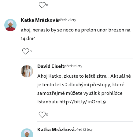
0
Katka Mrázková
před 12 lety
ahoj, nenaslo by se neco na prelon unor brezen na
14 dni?
0
David Eiselt
před 12 lety
Ahoj Katko, zkuste to ještě zítra .. Aktuálně
je tento let s 2 dlouhými přestupy, které
samozřejmě můžete využít k prohlídce
Istanbulu http://bit.ly/1nOroL9
0
Katka Mrázková
před 12 lety