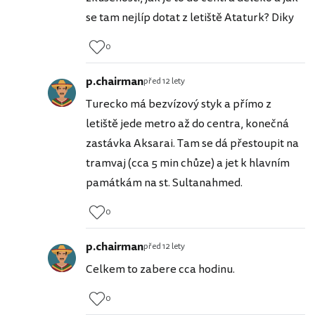
se tam nejlíp dotat z letiště Ataturk? Diky
0
p.chairman
před 12 lety
Turecko má bezvízový styk a přímo z
letiště jede metro až do centra, konečná
zastávka Aksarai. Tam se dá přestoupit na
tramvaj (cca 5 min chůze) a jet k hlavním
památkám na st. Sultanahmed.
0
p.chairman
před 12 lety
Celkem to zabere cca hodinu.
0