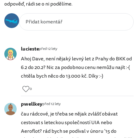
odpověď, rádi se o ni podělíme.
lucieste
před 12 lety
Ahoj Dave, není nějaký levný let z Prahy do BKK od
6.2 do 20.2? Nic za podobnou cenu nemůžu najít :-(
chtěla bych něco do 13.000 kč. Díky :-)
0
pwellkey
před 12 lety
čau rádcové, je třeba se nějak zvlášť obávat
cestovat s leteckou společností UIA nebo
Aeroflot? rád bych se podíval v únoru ’15 do