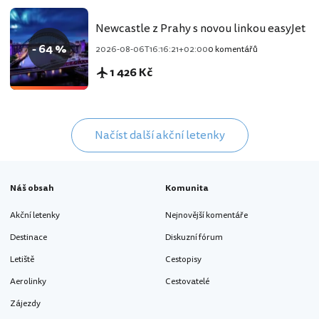
Newcastle z Prahy s novou linkou easyJet
- 64 %
2026-08-06T16:16:21+02:00
0 komentářů
1 426 Kč
Načíst další akční letenky
Náš obsah
Komunita
Akční letenky
Nejnovější komentáře
Destinace
Diskuzní fórum
Letiště
Cestopisy
Aerolinky
Cestovatelé
Zájezdy