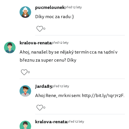
pucmelounek
před 12 lety
Díky moc za radu :)
0
kralova-renata
před 12 lety
Ahoj, nanašel by se nějaký termín cca na 14dní v
březnu za super cenu? Díky
0
Jarda85
před 12 lety
Ahoj Rene, mrkni sem: http://bit.ly/1qr7r2F.
0
kralova-renata
před 12 lety