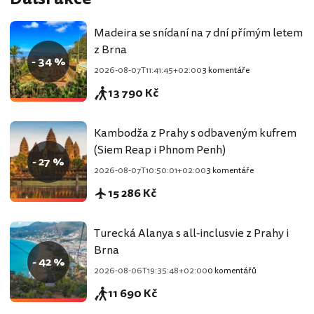
Madeira se snídaní na 7 dní přímým letem
z Brna
- 34 %
2026-08-07T11:41:45+02:00
3 komentáře
13 790 Kč
Kambodža z Prahy s odbaveným kufrem
(Siem Reap i Phnom Penh)
- 27 %
2026-08-07T10:50:01+02:00
3 komentáře
15 286 Kč
Turecká Alanya s all-inclusvie z Prahy i
Brna
- 42 %
2026-08-06T19:35:48+02:00
0 komentářů
11 690 Kč