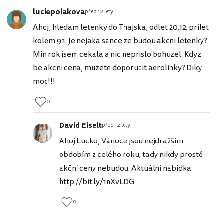
luciepolakova
před 12 lety
Ahoj, hledam letenky do Thajska, odlet 20.12. prilet
kolem 9.1. Je nejaka sance ze budou akcni letenky?
Min rok jsem cekala a nic neprislo bohuzel. Kdyz
be akcni cena, muzete doporucit aerolinky? Diky
moc!!!
0
David Eiselt
před 12 lety
Ahoj Lucko, Vánoce jsou nejdražším
obdobím z celého roku, tady nikdy prostě
akční ceny nebudou. Aktuální nabídka:
http://bit.ly/1nXvLDG
0