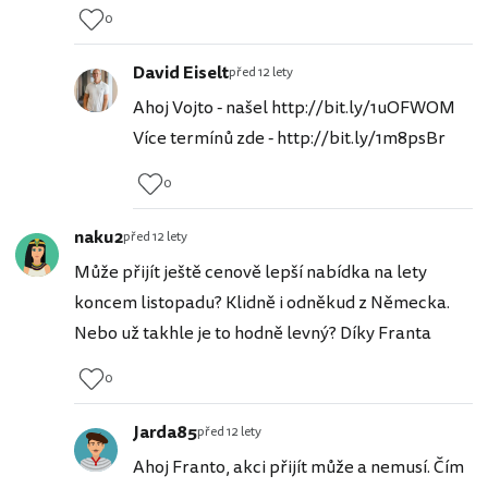
0
David Eiselt
před 12 lety
Ahoj Vojto - našel http://bit.ly/1uOFWOM
Více termínů zde - http://bit.ly/1m8psBr
0
naku2
před 12 lety
Může přijít ještě cenově lepší nabídka na lety
koncem listopadu? Klidně i odněkud z Německa.
Nebo už takhle je to hodně levný? Díky Franta
0
Jarda85
před 12 lety
Ahoj Franto, akci přijít může a nemusí. Čím