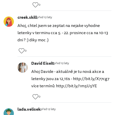
0
creek.skill
před 12 lety
Ahoj, chtel jsem se zeptat na nejake vyhodne
letenky v terminu cca 5. - 22. prosince cca na 10-13
dni ? :) diky moc .)
0
David Eiselt
před 12 lety
Ahoj Davide - aktuálně je tu nová akce a
letenky jsou za 12,1tis - http://bit.ly/X77cg7
více termínů: http://bit.ly/1m5U5YE
0
lada.velisek
před 12 lety