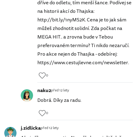
dříve do odletu, tím menší šance. Podívej se
na historii akcí do Thajska:
http://bit.ly/1nyMS2K. Cena je to jak sám
můžeš zhodnotit solidní. Zda počkat na
MEGA HIT.. a zrovna bude v Tebou
preferovaném termínu? Ti nikdo nezaručí.
Pro akce nejen do Thasjka - odebírej:
https://www.cestujlevne.com/newsletter.
0
naku2
před 12 lety
Dobrá. Díky za radu.
0
j.zidlicka
před 12 lety