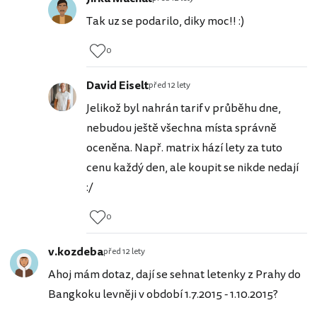
Tak uz se podarilo, diky moc!! :)
0
David Eiselt
před 12 lety
Jelikož byl nahrán tarif v průběhu dne,
nebudou ještě všechna místa správně
oceněna. Např. matrix hází lety za tuto
cenu každý den, ale koupit se nikde nedají
:/
0
v.kozdeba
před 12 lety
Ahoj mám dotaz, dají se sehnat letenky z Prahy do
Bangkoku levněji v období 1.7.2015 - 1.10.2015?