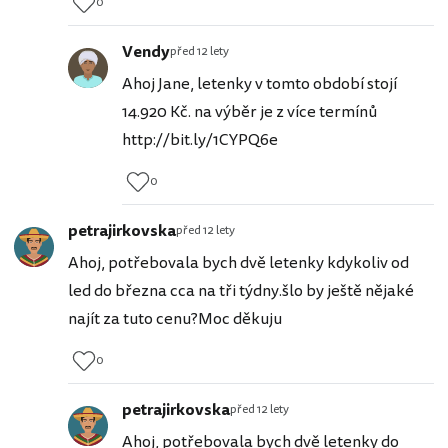
0
Vendy
před 12 lety
Ahoj Jane, letenky v tomto období stojí
14.920 Kč. na výběr je z více termínů
http://bit.ly/1CYPQ6e
0
petrajirkovska
před 12 lety
Ahoj, potřebovala bych dvě letenky kdykoliv od
led do března cca na tři týdny.šlo by ještě nějaké
najít za tuto cenu?Moc děkuju
0
petrajirkovska
před 12 lety
Ahoj, potřebovala bych dvě letenky do