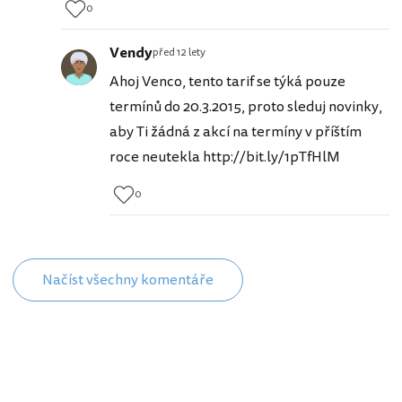
0
Vendy
před 12 lety
Ahoj Venco, tento tarif se týká pouze
termínů do 20.3.2015, proto sleduj novinky,
aby Ti žádná z akcí na termíny v příštím
roce neutekla http://bit.ly/1pTfHlM
0
Načíst všechny komentáře