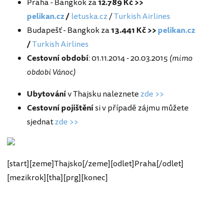
Praha - Bangkok za
12.789 Kč >>
pelikan.cz
/
letuska.cz
/
Turkish Airlines
Budapešť - Bangkok za
13.441 Kč >>
pelikan.cz
/
Turkish Airlines
Cestovní období
: 01.11.2014 - 20.03.2015
(mimo
období Vánoc)
Ubytování
v Thajsku naleznete
zde >>
Cestovní pojištění
si v případě zájmu můžete
sjednat
zde >>
[start][zeme]Thajsko[/zeme][odlet]Praha[/odlet]
[mezikrok][tha][prg][konec]
Thajsko