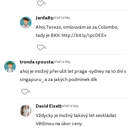
0
Jarda85
před 12 lety
Ahoj Terezo, omlouvám se za Colombo,
tady je BKK: http://bit.ly/1pcDEEv
0
tronda spousta
před 12 lety
ahoj je možný přerušit let praga -sydney na 10 dní v
singapuru_ a za jakých podmínek dík
0
David Eiselt
před 12 lety
Vždycky je možný takový let seskládat.
Většinou na úkor ceny.