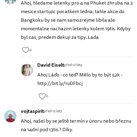
Ahoj, hledame letenky pro 4 na Phuket zhruba na 2
mesice startujic pocatkem ledna; tahle akce do
Bangkoku by se nam samozrejme libila ale
momentalne nachazim letenky kolem 19tis. Kdyby
byl cas, predem dekuji za tipy..Lada
0
David Eiselt
před 12 lety
Ahoj Láďo - co teď? Mělo by to být 52k -
http://bit.ly/1uDFbcj
0
vojtaspirit
před 12 lety
Ahoj, našel by se ještě termín v únoru nebo březnu
na 14dní pod 13tis.? Díky.