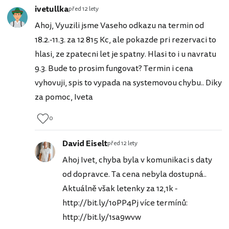
ivetullka
před 12 lety
Ahoj, Vyuzili jsme Vaseho odkazu na termin od
18.2.-11.3. za 12 815 Kc, ale pokazde pri rezervaci to
hlasi, ze zpatecni let je spatny. Hlasi to i u navratu
9.3. Bude to prosim fungovat? Termin i cena
vyhovuji, spis to vypada na systemovou chybu.. Diky
za pomoc, Iveta
0
David Eiselt
před 12 lety
Ahoj Ivet, chyba byla v komunikaci s daty
od dopravce. Ta cena nebyla dostupná..
Aktuálně však letenky za 12,1k -
http://bit.ly/1oPP4Pj více termínů:
http://bit.ly/1sa9wvw