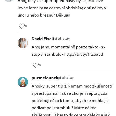
Ahoj, díky za super tip. Nenašly by se ještě dvě
levné letenky na cestovní období 14 dnů někdy v
únoru nebo březnu? Děkuju!
0
David Eiselt
před 12 lety
Ahoj Jano, momentálně pouze takto - 2x
stop v Istanbulu - http://bit.ly/1rZoavd
0
pucmelounek
před 12 lety
Ahojky, super tip :). Nemám moc zkušeností
s přestupama. Tak se chci jen zeptat, zda
potřebuji něco k tomu, abych se mohla jít
podívat po Istambulu? Máte někdo
zkušenosti, jak je to do centra deleko a jak