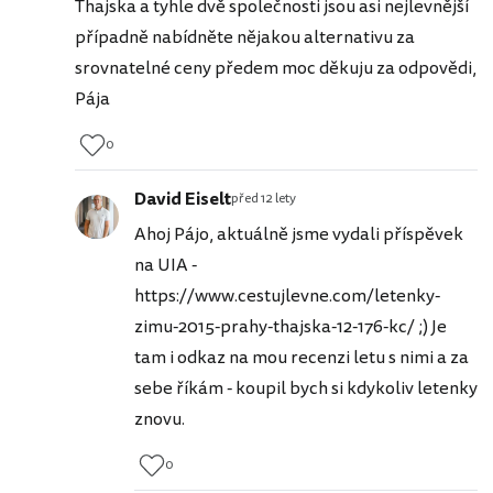
Thajska a tyhle dvě společnosti jsou asi nejlevnější
případně nabídněte nějakou alternativu za
srovnatelné ceny předem moc děkuju za odpovědi,
Pája
0
David Eiselt
před 12 lety
Ahoj Pájo, aktuálně jsme vydali příspěvek
na UIA -
https://www.cestujlevne.com/letenky-
zimu-2015-prahy-thajska-12-176-kc/ ;) Je
tam i odkaz na mou recenzi letu s nimi a za
sebe říkám - koupil bych si kdykoliv letenky
znovu.
0