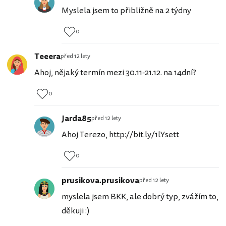
Myslela jsem to přibližně na 2 týdny
0
Teeera
před 12 lety
Ahoj, nějaký termín mezi 30.11-21.12. na 14dní?
0
Jarda85
před 12 lety
Ahoj Terezo, http://bit.ly/1lYsett
0
prusikova.prusikova
před 12 lety
myslela jsem BKK, ale dobrý typ, zvážím to,
děkuji :)