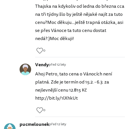
Thajska na kdykoliv od ledna do března cca
na tři týdny.šlo by ještě nějaké najít za tuto
cenu?Moc děkuju....ještě trapná otázka, asi
se přes Vánoce ta tuto cenu dostat
nedá?:)Moc děkuji!
0
Vendy
před 12 lety
Ahoj Petro, tato cena o Vánocích není
platná. Zde je termín od 15.2. - 6.3. za
nejlevnější cenu 12.815 Kč
http://bit.ly/1lXhkUt
0
pucmelounek
před 12 lety