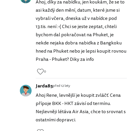
Ahoj, díky za nabídku, jen koukám, že se to
asi každý den mění, datum, které jsme si
vybrali včera, dneska už v nabídce pod
13.tis. není :-( Chci se jeste zeptat, chteli
bychom dal pokračovat na Phuket, je
nekde nejaka dobra nabidka z Bangkoku
hned na Phuket nebo je lepsi koupit rovnou
Praha - Phuket? Diky za info
0
Jarda85
před 12 lety
Ahoj Rene, levnější je koupit zvláčť. Cena
přípoje BKK - HKT závisí od termínu.
Nejlevněji létáva Air Asia, chce to srovnat s
ostatními dopravci.