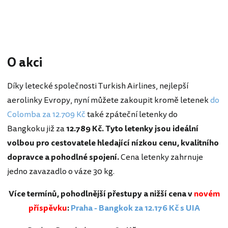
O akci
Díky letecké společnosti Turkish Airlines, nejlepší
aerolinky Evropy, nyní můžete zakoupit kromě letenek
do
Colomba za 12.709 Kč
také zpáteční letenky do
Bangkoku již za
12.789 Kč. Tyto letenky jsou ideální
volbou pro cestovatele hledající nízkou cenu, kvalitního
dopravce a pohodlné spojení.
Cena letenky zahrnuje
jedno zavazadlo o váze 30 kg.
Více termínů, pohodlnější přestupy a nižší cena v
novém
příspěvku
:
Praha - Bangkok za 12.176 Kč s UIA