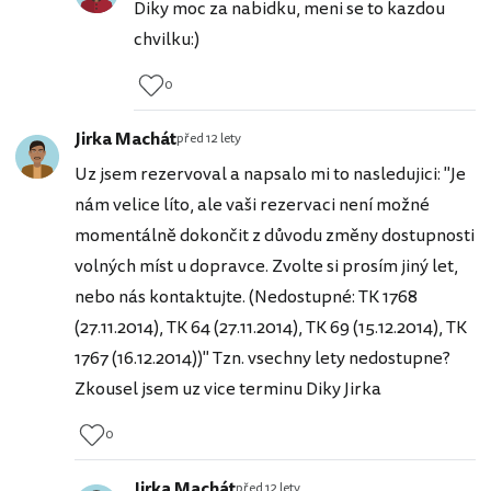
Diky moc za nabidku, meni se to kazdou
chvilku:)
0
Jirka Machát
před 12 lety
Uz jsem rezervoval a napsalo mi to nasledujici: "Je
nám velice líto, ale vaši rezervaci není možné
momentálně dokončit z důvodu změny dostupnosti
volných míst u dopravce. Zvolte si prosím jiný let,
nebo nás kontaktujte. (Nedostupné: TK 1768
(27.11.2014), TK 64 (27.11.2014), TK 69 (15.12.2014), TK
1767 (16.12.2014))" Tzn. vsechny lety nedostupne?
Zkousel jsem uz vice terminu Diky Jirka
0
Jirka Machát
před 12 lety