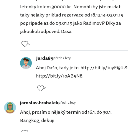
letenky kolem 30000 kc. Nemohli by jste mi dat
taky nejaky priklad rezervace od 18.12.14-02.01.15
popripade az do 09.01.15 jako Radimovi? Diky za
jakoukoli odpoved. Dasa
0
Jarda85
před 12 lety
Ahoj Dášo, tady je to: http://bit.ly/1uyFi90 &
http://bit.ly/1oAB5N8.
0
jaroslav.hrabalek
před 12 lety
Ahoj, prosím o nějaký termín od 16.1. do 30.1.
Bangkog, dekuji