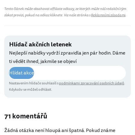
Tento článek může obsahovat affiliate odkazy, ze kterých může náš redakční tým
získat provizi, pokud na odkaz kliknete. Viz naše stránka s
Reklamními zásadami
.
Hlídač akčních letenek
Nejlepší nabídky vydrží zpravidla jen pár hodin. Dáme
ti vědět ihned, jakmile se objeví
Hlídat akce
Nastavením hlídače souhlasíš s
podmínkami zpracování osobních údajů
.
Kdykoliv se můžeš odhlásit.
71 komentářů
Žádná otázka není hloupá ani špatná. Pokud známe