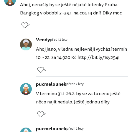
Ahoj, nenašly by se ještě nějaké letenky Praha-
Bangkog v období 3.-25.1. na cca 14 dní? Díky moc
0
Vendy
před 12 lety
Ahoj Jano, v lednu nejlevněji vychází termín
10. - 22. za 14.920 Kč http://bit.ly/1sy294I
0
pucmelounek
před 12 lety
V termínu 31.1-26.2. by se za tu cenu ještě
něco najít nedalo. Ještě jednou díky
0
pucmelounek
před 12 lety