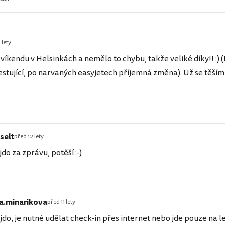
 lety
z víkendu v Helsinkách a nemělo to chybu, takže veliké díky!! :) 
estující, po narvaných easyjetech příjemná změna). Už se těším
selt
před 12 lety
do za zprávu, potěší :-)
a.minarikova
před 11 lety
do, je nutné udělat check-in přes internet nebo jde pouze na le