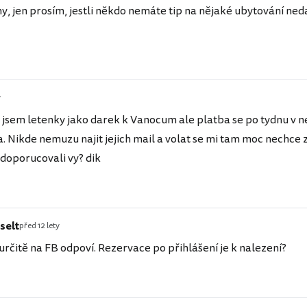
, jen prosím, jestli někdo nemáte tip na nějaké ubytování ned
y
 jsem letenky jako darek k Vanocum ale platba se po tydnu v
la. Nikde nemuzu najit jejich mail a volat se mi tam moc nechce
 doporucovali vy? dik
selt
před 12 lety
určitě na FB odpoví. Rezervace po přihlášení je k nalezení?