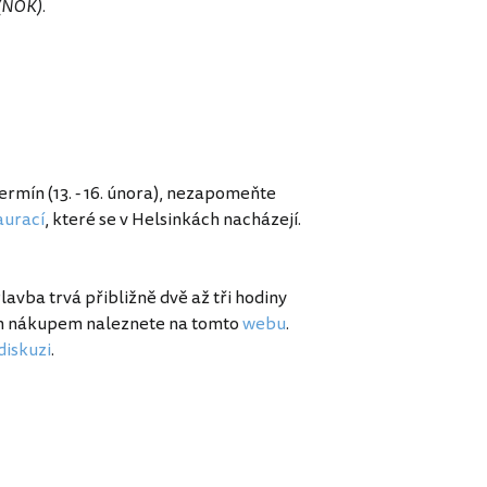
 (NOK).
rmín (13. - 16. února), nezapomeňte
aurací
, které se v Helsinkách nacházejí.
Plavba trvá přibližně dvě až tři hodiny
ným nákupem naleznete na tomto
webu
.
diskuzi
.