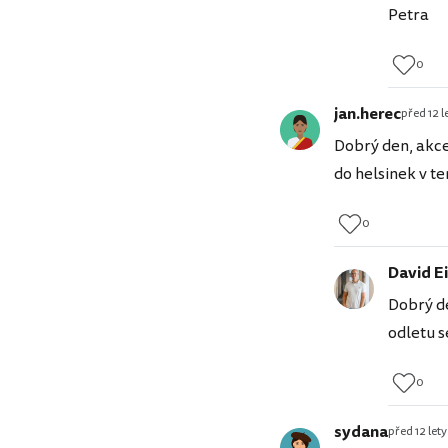
Petra
0
jan.herec
před 12 l
Dobrý den, akce
do helsinek v t
0
David Ei
Dobrý de
odletu se
0
sydana
před 12 lety