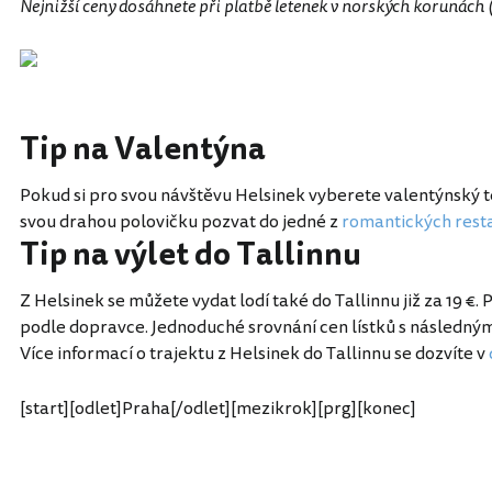
Nejnižší ceny dosáhnete při platbě letenek v norských korunách
Tip na Valentýna
Pokud si pro svou návštěvu Helsinek vyberete valentýnský te
svou drahou polovičku pozvat do jedné z
romantických rest
Tip na výlet do Tallinnu
Z Helsinek se můžete vydat lodí také do Tallinnu již za 19 €. 
podle dopravce. Jednoduché srovnání cen lístků s násled
Více informací o trajektu z Helsinek do Tallinnu se dozvíte v
[start][odlet]Praha[/odlet][mezikrok][prg][konec]
Finsko