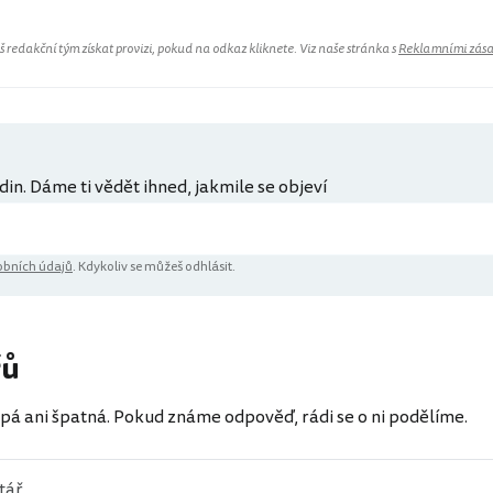
redakční tým získat provizi, pokud na odkaz kliknete. Viz naše stránka s
Reklamními zás
din. Dáme ti vědět ihned, jakmile se objeví
bních údajů
. Kdykoliv se můžeš odhlásit.
řů
pá ani špatná. Pokud známe odpověď, rádi se o ni podělíme.