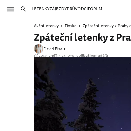
LETENKY
ZÁJEZDY
PRŮVODCI
FÓRUM
Akční letenky
Finsko
Zpáteční letenky z Prahy d
Zpáteční letenky z Pra
David Eiselt
2014-12-16T13:24:10+01:00
28 komentářů