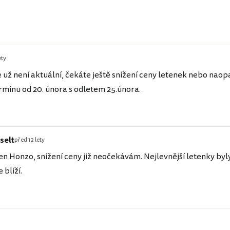
ety
 už není aktuální, čekáte ještě snížení ceny letenek nebo naop
ermínu od 20. února s odletem 25.února.
selt
před 12 lety
n Honzo, snížení ceny již neočekávám. Nejlevnější letenky by
 blíží.