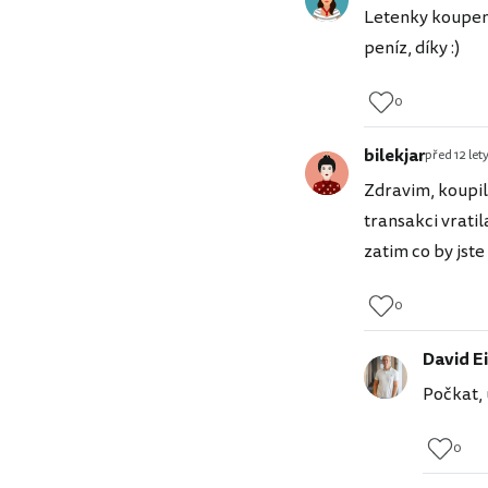
Letenky koupeny
peníz, díky :)
0
bilekjar
před 12 let
Zdravim, koupil
transakci vrati
zatim co by jste
0
David Ei
Počkat, 
0