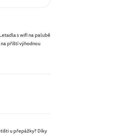
(Letadla s wifi na palubě
 na příští výhodnou
tišti u přepážky? Díky