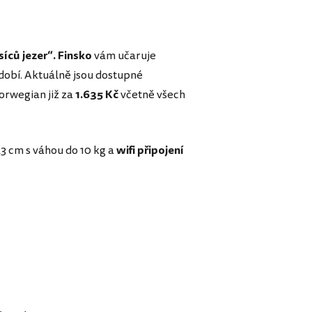
síců jezer“. Finsko
vám učaruje
dobí.
Aktuálně jsou dostupné
orwegian již za
1.635 Kč
včetně všech
23 cm s váhou do 10 kg a
wifi připojení