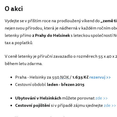
O akci
Vydejte se v příštím roce na prodloužený víkend do
„země ti
nejen svou přírodou, která je nádherná v každém ročním ob
letenky přímo
z Prahy do Helsinek
s leteckou společností N
tax a poplatků.
V ceně letenky je příruční zavazadlo o rozměrech 55 x 40 x 
během letu zdarma.
Praha - Helsinky za
550 NOK
/
1.635 Kč
rezervuj >>
Cestovní období:
leden - březen 2015
Ubytování v Helsinkách
můžete porovnat
zde >>
Cestovní pojištění
si v případě zájmu sjednejte
zde >>