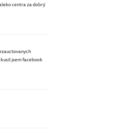
aleko centra za dobrý
 nezauctovanych
 zkusil jsem facebook