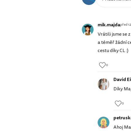
mik.majda
před 12
Vrátili jsme se 
a téměř žádní c
cestu díky CL :)
0
David Ei
Díky Maj
0
petrusk
Ahoj Maj