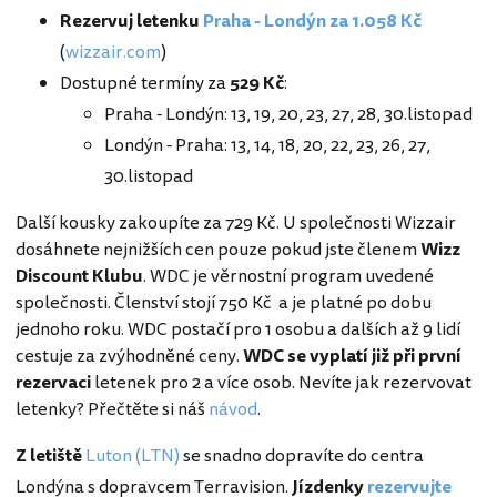
Rezervuj letenku
Praha - Londýn za 1.058 Kč
(
wizzair.com
)
Dostupné termíny za
529 Kč
:
Praha - Londýn: 13, 19, 20, 23, 27, 28, 30.listopad
Londýn - Praha: 13, 14, 18, 20, 22, 23, 26, 27,
30.listopad
Další kousky zakoupíte za 729 Kč. U společnosti Wizzair
dosáhnete nejnižších cen pouze pokud jste členem
Wizz
Discount Klubu
. WDC je věrnostní program uvedené
společnosti. Členství stojí 750 Kč a je platné po dobu
jednoho roku. WDC postačí pro 1 osobu a dalších až 9 lidí
cestuje za zvýhodněné ceny.
WDC se vyplatí již při první
rezervaci
letenek pro 2 a více osob. Nevíte jak rezervovat
letenky? Přečtěte si náš
návod
.
Z letiště
Luton (LTN)
se snadno dopravíte do centra
Londýna s dopravcem Terravision.
Jízdenky
rezervujte