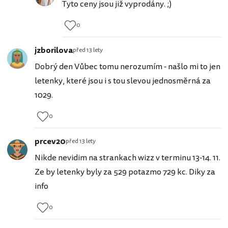
Tyto ceny jsou již vyprodány. ;)
0
jzborilova
před 13 lety
Dobrý den Vůbec tomu nerozumím - našlo mi to jen
letenky, které jsou i s tou slevou jednosměrná za
1029.
0
prcev20
před 13 lety
Nikde nevidim na strankach wizz v terminu 13-14. 11.
Ze by letenky byly za 529 potazmo 729 kc. Diky za
info
0