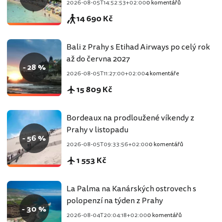
2026-08-05T14:52:53+02:00
0 komentářů
14 690 Kč
Bali z Prahy s Etihad Airways po celý rok
až do června 2027
- 28 %
2026-08-05T11:27:00+02:00
4 komentáře
15 809 Kč
Bordeaux na prodloužené víkendy z
Prahy v listopadu
- 56 %
2026-08-05T09:33:56+02:00
0 komentářů
1 553 Kč
La Palma na Kanárských ostrovech s
polopenzí na týden z Prahy
- 30 %
2026-08-04T20:04:18+02:00
0 komentářů