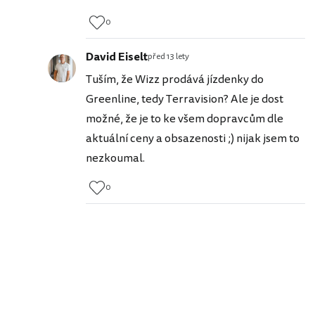
0
David Eiselt
před 13 lety
Tuším, že Wizz prodává jízdenky do
Greenline, tedy Terravision? Ale je dost
možné, že je to ke všem dopravcům dle
aktuální ceny a obsazenosti ;) nijak jsem to
nezkoumal.
0