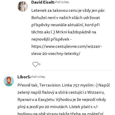
David Eiselt
před 13 lety
Letenek za takovou cenu je vždy jen pár.
Bohužel není v našich silách udržovat
příspěvky neustále aktuální, kord při
těchto akcí ;) Mrkni každopádně na
nejnovější příspěvek -
https://www.cestujlevne.com/wizzair-
sleva-20-vsechny-letenky/
0
LiborS
před 13 lety
Přesně tak, Terravision. Linka 757 myslím :-) Napůl
zelený napůl fialový a sbírá cestující z Wizzairu,
Ryanairu a EasyJetu. Výhodou je že nejezdí nikdy
plný a jezdí po 20 minutách. Lístek platí s +/-
hodinou na obě strany takže třeba na zpáteční