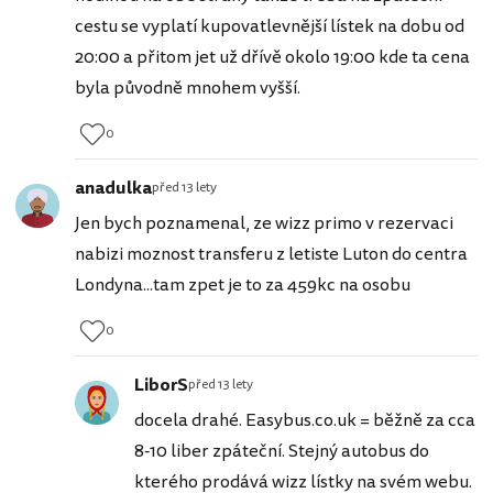
cestu se vyplatí kupovatlevnější lístek na dobu od
20:00 a přitom jet už dřívě okolo 19:00 kde ta cena
byla původně mnohem vyšší.
0
anadulka
před 13 lety
Jen bych poznamenal, ze wizz primo v rezervaci
nabizi moznost transferu z letiste Luton do centra
Londyna...tam zpet je to za 459kc na osobu
0
LiborS
před 13 lety
docela drahé. Easybus.co.uk = běžně za cca
8-10 liber zpáteční. Stejný autobus do
kterého prodává wizz lístky na svém webu.