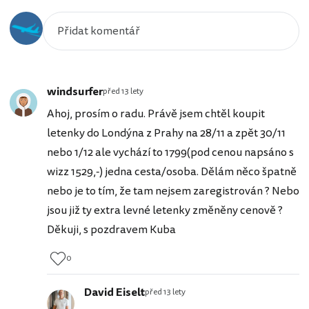
windsurfer
před 13 lety
Ahoj, prosím o radu. Právě jsem chtěl koupit
letenky do Londýna z Prahy na 28/11 a zpět 30/11
nebo 1/12 ale vychází to 1799(pod cenou napsáno s
wizz 1529,-) jedna cesta/osoba. Dělám něco špatně
nebo je to tím, že tam nejsem zaregistrován ? Nebo
jsou již ty extra levné letenky změněny cenově ?
Děkuji, s pozdravem Kuba
0
David Eiselt
před 13 lety