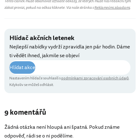
Tento článek může obsahovat affiliate odkazy, ze kterých může náš redakční tým
získat provizi, pokud na odkaz kliknete. Viz naše stránka s
Reklamními zásadami
.
Hlídač akčních letenek
Nejlepší nabídky vydrží zpravidla jen pár hodin. Dáme
ti vědět ihned, jakmile se objeví
Hlídat akce
Nastavením hlídače souhlasíš s
podmínkami zpracování osobních údajů
.
Kdykoliv se můžeš odhlásit.
9 komentářů
Žádná otázka není hloupá ani špatná. Pokud známe
odpověď, rádi se o ni podělíme.