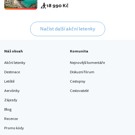
18 990 Kč
Načíst další akční letenky
Náš obsah
Komunita
Akční letenky
Nejnovější komentáře
Destinace
Diskuzní fórum
Letiště
Cestopisy
Aerolinky
Cestovatelé
Zájezdy
Blog
Recenze
Promo kódy