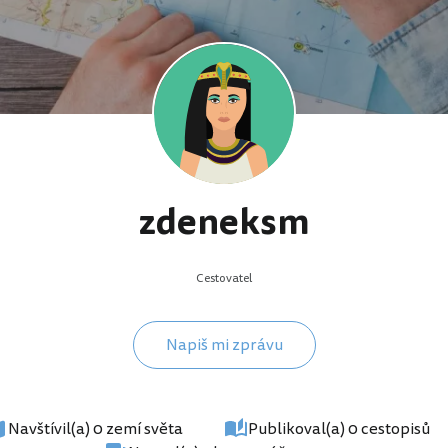
zdeneksm
Cestovatel
Napiš mi zprávu
Navštívil(a) 0 zemí světa
Publikoval(a) 0 cestopisů