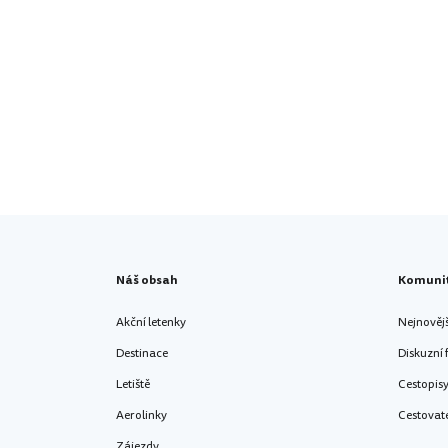
Náš obsah
Komuni
Akční letenky
Nejnověj
Destinace
Diskuzní
Letiště
Cestopis
Aerolinky
Cestovat
Zájezdy