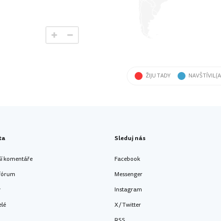
ŽIJU TADY
NAVŠTÍVIL(A
ta
Sleduj nás
ší komentáře
Facebook
 fórum
Messenger
y
Instagram
elé
X / Twitter
RSS