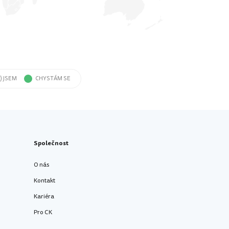
) JSEM
CHYSTÁM SE
Společnost
O nás
Kontakt
Kariéra
Pro CK