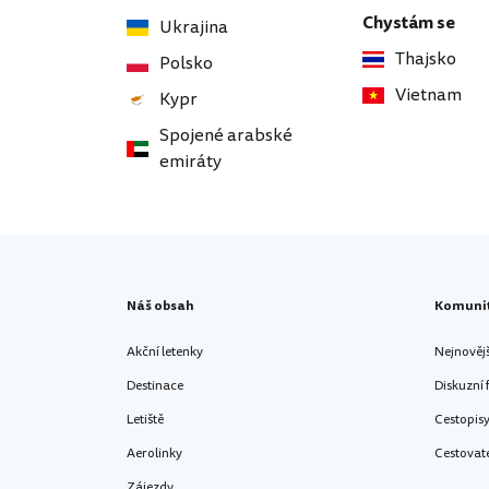
Chystám se
Ukrajina
Thajsko
Polsko
Vietnam
Kypr
Spojené arabské
emiráty
Náš obsah
Komuni
Akční letenky
Nejnověj
Destinace
Diskuzní
Letiště
Cestopis
Aerolinky
Cestovat
Zájezdy