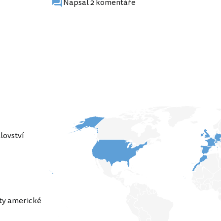
Napsal 2 komentáře
lovství
ty americké