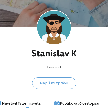
Stanislav K
Cestovatel
Napiš mi zprávu
Navštívil 18 zemí světa
Publikoval 0 cestopisů