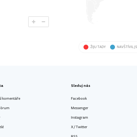
ŽIJU TADY
NAVŠTÍVIL J
ta
Sleduj nás
ší komentáře
Facebook
 fórum
Messenger
y
Instagram
elé
X / Twitter
RSS