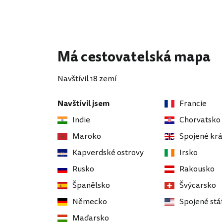
Má cestovatelská mapa
Navštívil 18 zemí
Navštívil jsem
Francie
Indie
Chorvatsko
Maroko
Spojené krá
Kapverdské ostrovy
Irsko
Rusko
Rakousko
Španělsko
Švýcarsko
Německo
Spojené stá
Maďarsko