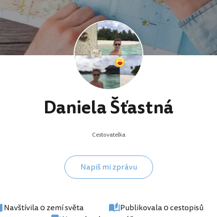
Daniela Šťastná
Cestovatelka
Napiš mi zprávu
Navštívila 0 zemí světa
Publikovala 0 cestopisů