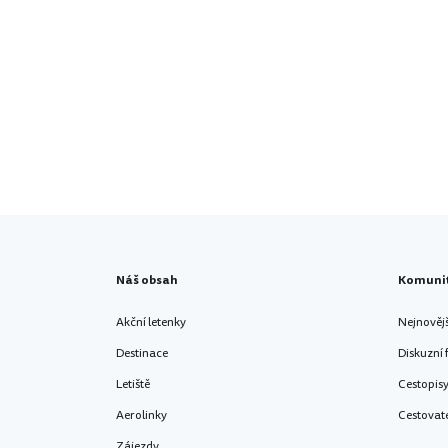
Náš obsah
Komuni
Akční letenky
Nejnověj
Destinace
Diskuzní
Letiště
Cestopis
Aerolinky
Cestovat
Zájezdy