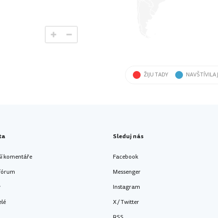
ŽIJU TADY
NAVŠTÍVILA
ta
Sleduj nás
ší komentáře
Facebook
 fórum
Messenger
y
Instagram
elé
X / Twitter
RSS