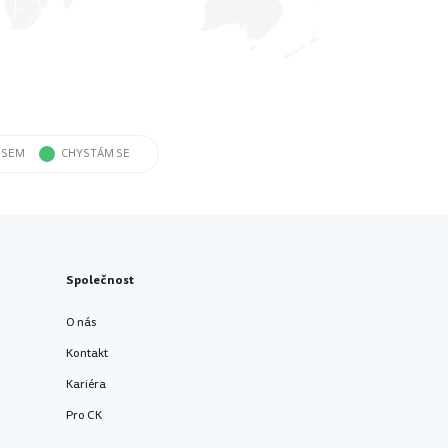
 JSEM
CHYSTÁM SE
Společnost
O nás
Kontakt
Kariéra
Pro CK