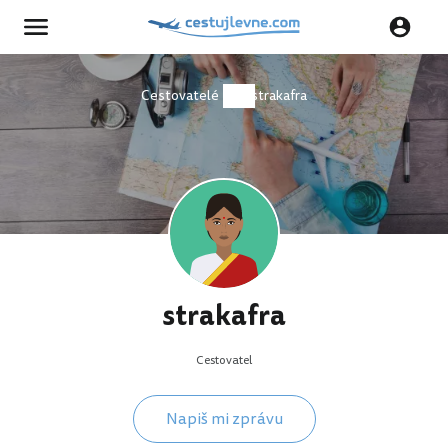
Cestovatelé
strakafra
strakafra
Cestovatel
Napiš mi zprávu