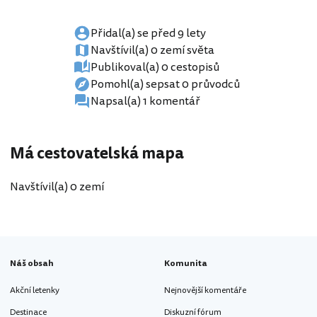
Přidal(a) se před 9 lety
Navštívil(a) 0 zemí světa
Publikoval(a) 0 cestopisů
Pomohl(a) sepsat 0 průvodců
Napsal(a) 1 komentář
Má cestovatelská mapa
Navštívil(a) 0 zemí
Náš obsah
Komunita
Akční letenky
Nejnovější komentáře
Destinace
Diskuzní fórum