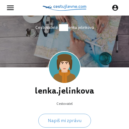
Cestovatelé
lenka.jelinkova
lenka.jelinkova
Cestovatel
Napiš mi zprávu