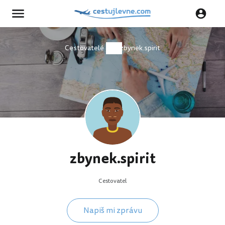
Cestovatelé
zbynek.spirit
zbynek.spirit
Cestovatel
Napiš mi zprávu