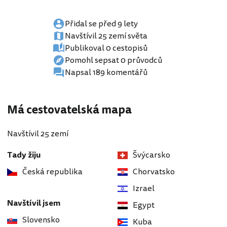
Přidal se před 9 lety
Navštívil 25 zemí světa
Publikoval 0 cestopisů
Pomohl sepsat 0 průvodců
Napsal 189 komentářů
Má cestovatelská mapa
Navštívil 25 zemí
Tady žiju
Švýcarsko
Česká republika
Chorvatsko
Izrael
Navštívil jsem
Egypt
Slovensko
Kuba