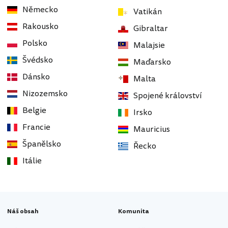
Německo
Vatikán
Rakousko
Gibraltar
Polsko
Malajsie
Švédsko
Maďarsko
Dánsko
Malta
Nizozemsko
Spojené království
Belgie
Irsko
Francie
Mauricius
Španělsko
Řecko
Itálie
Náš obsah
Komunita