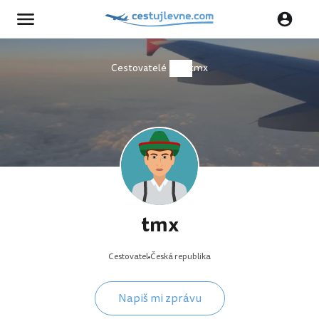
Cestovatelé
tmx
tmx
Cestovatel
Česká republika
Napiš mi zprávu