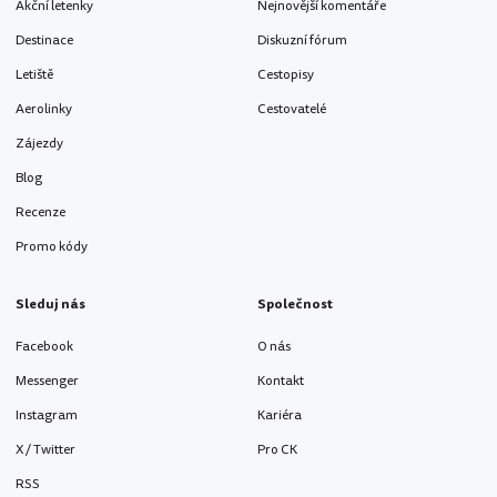
Akční letenky
Nejnovější komentáře
Destinace
Diskuzní fórum
Letiště
Cestopisy
Aerolinky
Cestovatelé
Zájezdy
Blog
Recenze
Promo kódy
Sleduj nás
Společnost
Facebook
O nás
Messenger
Kontakt
Instagram
Kariéra
X / Twitter
Pro CK
RSS