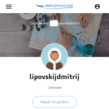
Cestovatelé
lipovskijdmitrij
lipovskijdmitrij
Cestovatel
Napiš mi zprávu