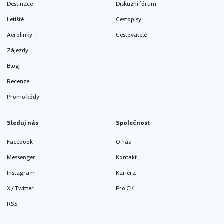
Destinace
Diskuzní fórum
Letiště
Cestopisy
Aerolinky
Cestovatelé
Zájezdy
Blog
Recenze
Promo kódy
Sleduj nás
Společnost
Facebook
O nás
Messenger
Kontakt
Instagram
Kariéra
X / Twitter
Pro CK
RSS