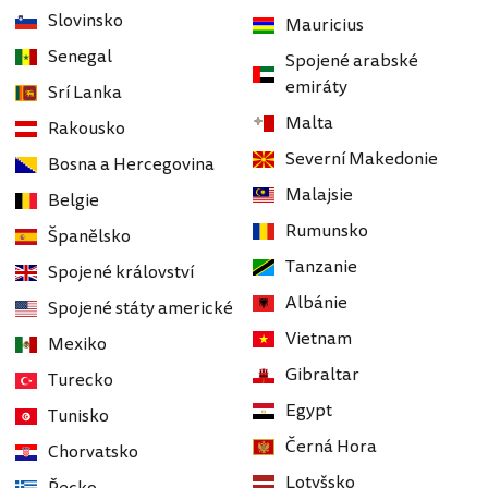
Slovinsko
Mauricius
Senegal
Spojené arabské
emiráty
Srí Lanka
Malta
Rakousko
Severní Makedonie
Bosna a Hercegovina
Malajsie
Belgie
Rumunsko
Španělsko
Tanzanie
Spojené království
Albánie
Spojené státy americké
Vietnam
Mexiko
Gibraltar
Turecko
Egypt
Tunisko
Černá Hora
Chorvatsko
Lotyšsko