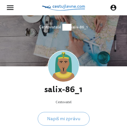
Cestovatelé
salix-86_1
salix-86_1
Cestovatel
Napiš mi zprávu