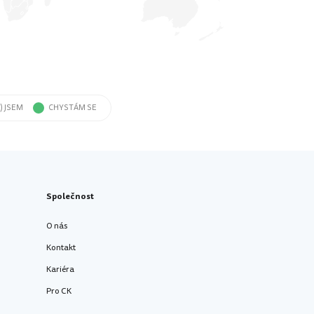
) JSEM
CHYSTÁM SE
Společnost
O nás
Kontakt
Kariéra
Pro CK