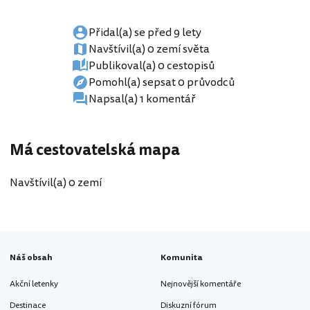
Přidal(a) se před 9 lety
Navštívil(a) 0 zemí světa
Publikoval(a) 0 cestopisů
Pomohl(a) sepsat 0 průvodců
Napsal(a) 1 komentář
Má cestovatelská mapa
Navštívil(a) 0 zemí
Náš obsah
Komunita
Akční letenky
Nejnovější komentáře
Destinace
Diskuzní fórum