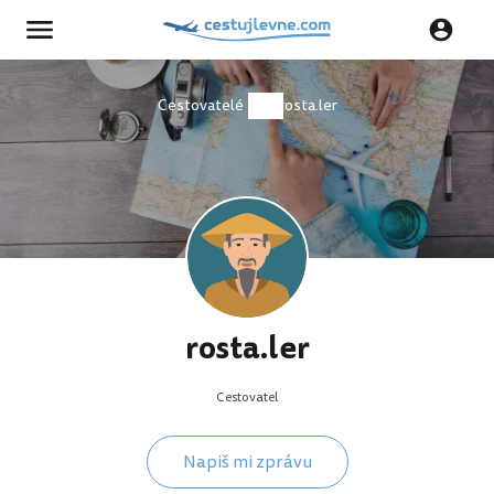
Cestovatelé
rosta.ler
rosta.ler
Cestovatel
Napiš mi zprávu