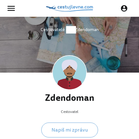
Cestovatelé
Zdendoman
Zdendoman
Cestovatel
Napiš mi zprávu