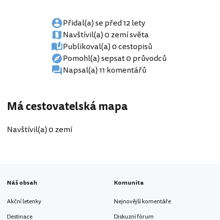
Přidal(a) se před 12 lety
Navštívil(a) 0 zemí světa
Publikoval(a) 0 cestopisů
Pomohl(a) sepsat 0 průvodců
Napsal(a) 11 komentářů
Má cestovatelská mapa
Navštívil(a) 0 zemí
Náš obsah
Komunita
Akční letenky
Nejnovější komentáře
Destinace
Diskuzní fórum