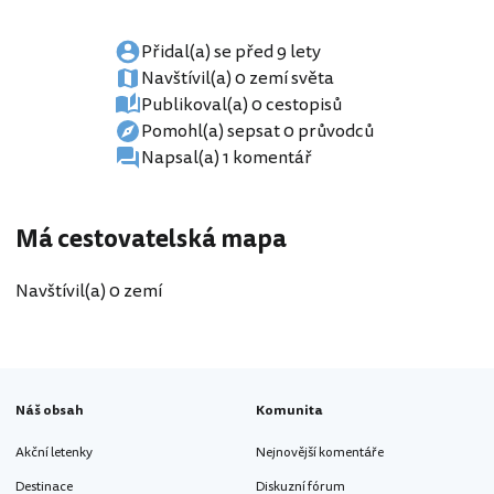
Přidal(a) se před 9 lety
Navštívil(a) 0 zemí světa
Publikoval(a) 0 cestopisů
Pomohl(a) sepsat 0 průvodců
Napsal(a) 1 komentář
Má cestovatelská mapa
Navštívil(a) 0 zemí
Náš obsah
Komunita
Akční letenky
Nejnovější komentáře
Destinace
Diskuzní fórum