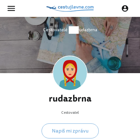
Cestovatelé
rudazbrna
rudazbrna
Cestovatel
Napiš mi zprávu