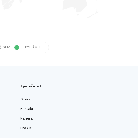
) JSEM
CHYSTÁM SE
Společnost
O nás
Kontakt
Kariéra
Pro CK