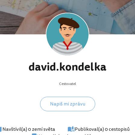
david.kondelka
Cestovatel
Napiš mi zprávu
Navštívil(a) 0 zemí světa
Publikoval(a) 0 cestopisů