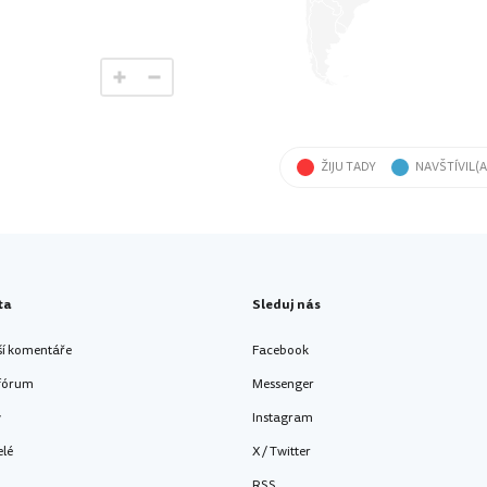
ŽIJU TADY
NAVŠTÍVIL(A
ta
Sleduj nás
ší komentáře
Facebook
 fórum
Messenger
y
Instagram
elé
X / Twitter
RSS