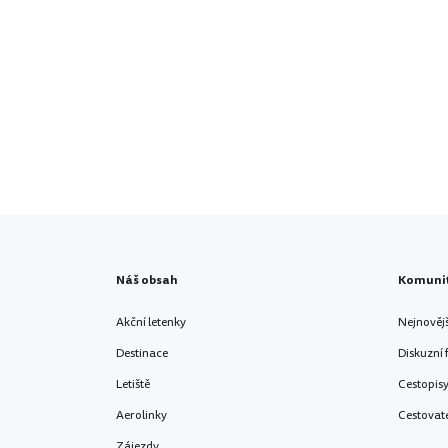
Náš obsah
Komuni
Akční letenky
Nejnověj
Destinace
Diskuzní
Letiště
Cestopis
Aerolinky
Cestovat
Zájezdy