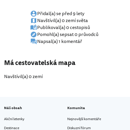
Přidal(a) se před 9 lety
Navštívil(a) 0 zemí světa
Publikoval(a) 0 cestopisů
Pomohl(a) sepsat 0 průvodců
Napsal(a) 1 komentář
Má cestovatelská mapa
Navštívil(a) 0 zemí
Náš obsah
Komunita
Akční letenky
Nejnovější komentáře
Destinace
Diskuzní fórum