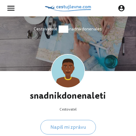
Cestovatelé
snadnikdonenaleti
snadnikdonenaleti
Cestovatel
Napiš mi zprávu