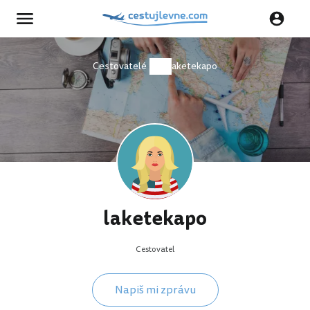
Cestovatelé
laketekapo
laketekapo
Cestovatel
Napiš mi zprávu