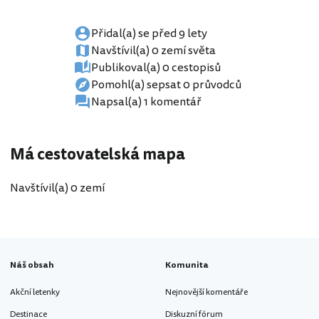
Přidal(a) se před 9 lety
Navštívil(a) 0 zemí světa
Publikoval(a) 0 cestopisů
Pomohl(a) sepsat 0 průvodců
Napsal(a) 1 komentář
Má cestovatelská mapa
Navštívil(a) 0 zemí
Náš obsah
Komunita
Akční letenky
Nejnovější komentáře
Destinace
Diskuzní fórum