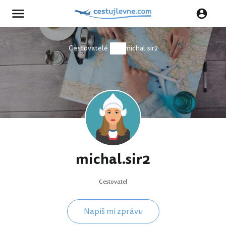
Cestovatelé
michal.sir2
michal.sir2
Cestovatel
Napiš mi zprávu