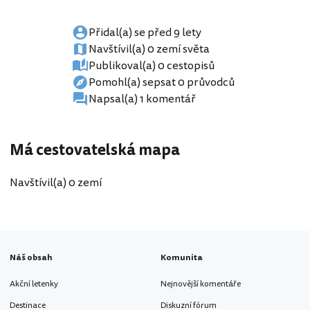
Přidal(a) se před 9 lety
Navštívil(a) 0 zemí světa
Publikoval(a) 0 cestopisů
Pomohl(a) sepsat 0 průvodců
Napsal(a) 1 komentář
Má cestovatelská mapa
Navštívil(a) 0 zemí
Náš obsah
Komunita
Akční letenky
Nejnovější komentáře
Destinace
Diskuzní fórum