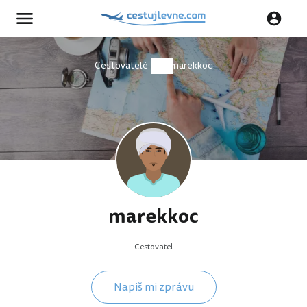
Cestovatelé
marekkoc
marekkoc
Cestovatel
Napiš mi zprávu