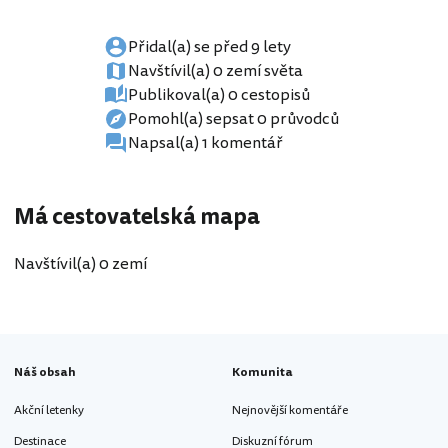
Přidal(a) se před 9 lety
Navštívil(a) 0 zemí světa
Publikoval(a) 0 cestopisů
Pomohl(a) sepsat 0 průvodců
Napsal(a) 1 komentář
Má cestovatelská mapa
Navštívil(a) 0 zemí
Náš obsah
Komunita
Akční letenky
Nejnovější komentáře
Destinace
Diskuzní fórum