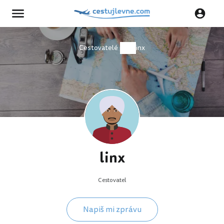
Cestovatelé
linx
linx
Cestovatel
Napiš mi zprávu