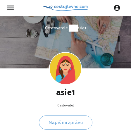
Cestovatelé
asie1
asie1
Cestovatel
Napiš mi zprávu