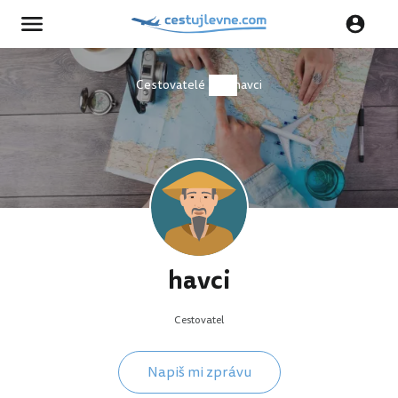
Cestovatelé
havci
havci
Cestovatel
Napiš mi zprávu