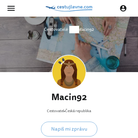
Cestovatelé
Macin92
Macin92
Cestovatel
Česká republika
Napiš mi zprávu