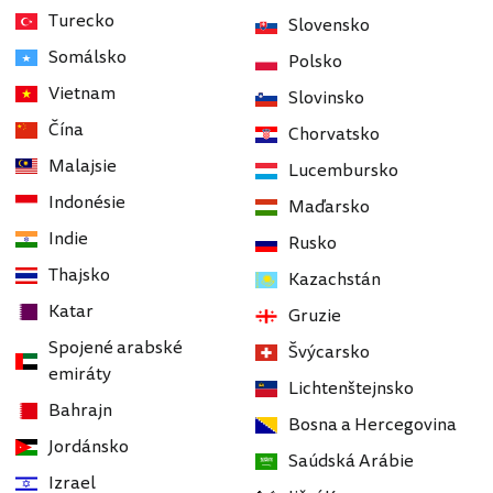
Turecko
Slovensko
Somálsko
Polsko
Vietnam
Slovinsko
Čína
Chorvatsko
Malajsie
Lucembursko
Indonésie
Maďarsko
Indie
Rusko
Thajsko
Kazachstán
Katar
Gruzie
Spojené arabské
Švýcarsko
emiráty
Lichtenštejnsko
Bahrajn
Bosna a Hercegovina
Jordánsko
Saúdská Arábie
Izrael