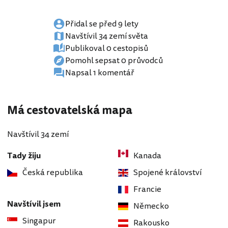
Přidal se před 9 lety
Navštívil 34 zemí světa
Publikoval 0 cestopisů
Pomohl sepsat 0 průvodců
Napsal 1 komentář
Má cestovatelská mapa
Navštívil 34 zemí
Tady žiju
Kanada
Česká republika
Spojené království
Francie
Navštívil jsem
Německo
Singapur
Rakousko