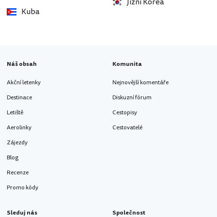
Jižní Korea
Kuba
Náš obsah
Komunita
Akční letenky
Nejnovější komentáře
Destinace
Diskuzní fórum
Letiště
Cestopisy
Aerolinky
Cestovatelé
Zájezdy
Blog
Recenze
Promo kódy
Sleduj nás
Společnost