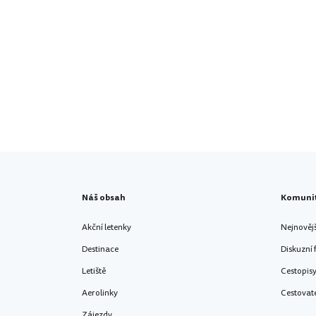
Náš obsah
Komuni
Akční letenky
Nejnověj
Destinace
Diskuzní
Letiště
Cestopis
Aerolinky
Cestovat
Zájezdy