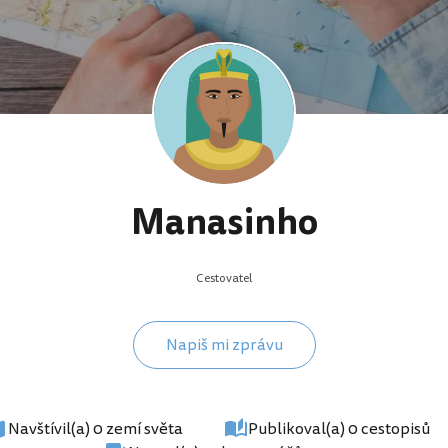
Manasinho
Cestovatel
Napiš mi zprávu
Navštívil(a) 0 zemí světa
Publikoval(a) 0 cestopisů