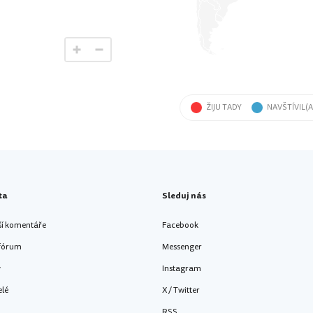
ŽIJU TADY
NAVŠTÍVIL(A
ta
Sleduj nás
ší komentáře
Facebook
 fórum
Messenger
y
Instagram
elé
X / Twitter
RSS