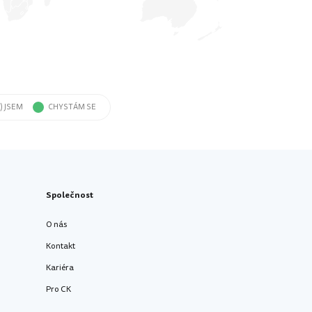
) JSEM
CHYSTÁM SE
Společnost
O nás
Kontakt
Kariéra
Pro CK