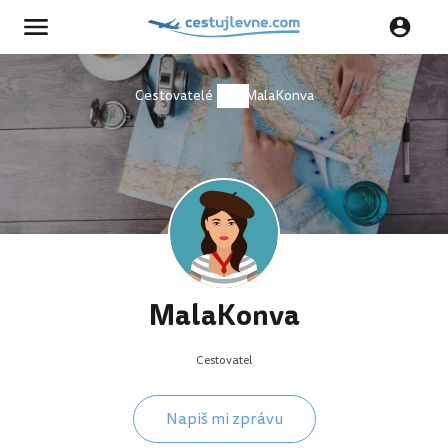
Cestovatelé
MalaKonva
MalaKonva
Cestovatel
Napiš mi zprávu