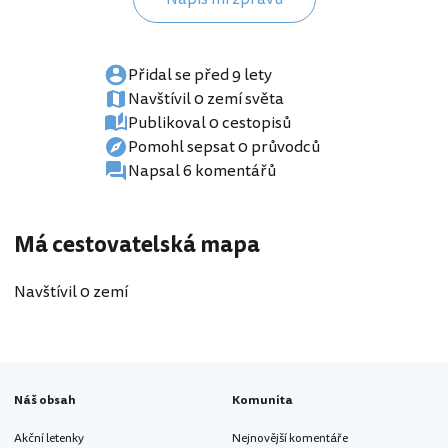
Přidal se před 9 lety
Navštívil 0 zemí světa
Publikoval 0 cestopisů
Pomohl sepsat 0 průvodců
Napsal 6 komentářů
Má cestovatelská mapa
Navštívil 0 zemí
Náš obsah
Komunita
Akční letenky
Nejnovější komentáře