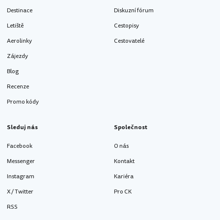
Destinace
Diskuzní fórum
Letiště
Cestopisy
Aerolinky
Cestovatelé
Zájezdy
Blog
Recenze
Promo kódy
Sleduj nás
Společnost
Facebook
O nás
Messenger
Kontakt
Instagram
Kariéra
X / Twitter
Pro CK
RSS