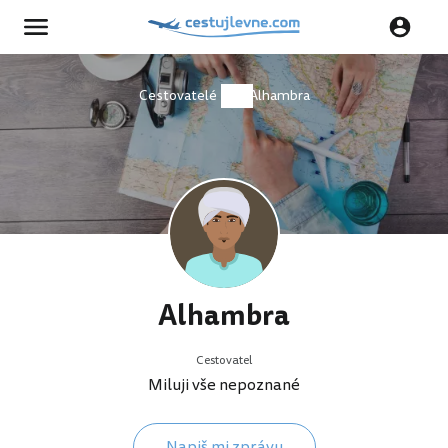
Cestovatelé
Alhambra
Alhambra
Cestovatel
Miluji vše nepoznané
Napiš mi zprávu