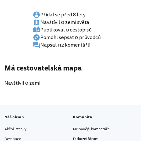
Přidal se před 8 lety
Navštívil 0 zemí světa
Publikoval 0 cestopisů
Pomohl sepsat 0 průvodců
Napsal 112 komentářů
Má cestovatelská mapa
Navštívil 0 zemí
Náš obsah
Komunita
Akční letenky
Nejnovější komentáře
Destinace
Diskuzní fórum