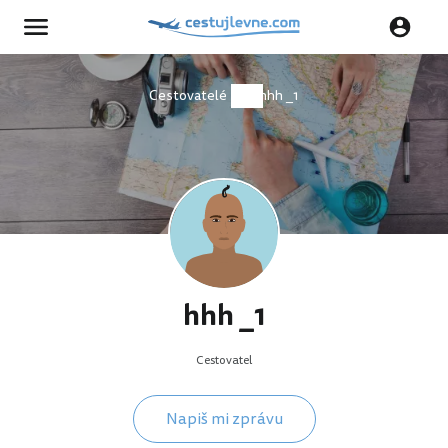
Cestovatelé
hhh _1
hhh _1
Cestovatel
Napiš mi zprávu