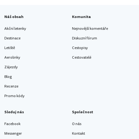
Náš obsah
Komunita
Akční letenky
Nejnovější komentáře
Destinace
Diskuzní fórum
Letiště
Cestopisy
Aerolinky
Cestovatelé
Zájezdy
Blog
Recenze
Promo kódy
Sleduj nás
Společnost
Facebook
O nás
Messenger
Kontakt