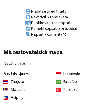
Přidal se před 11 lety
Navštívil 6 zemí světa
Publikoval 0 cestopisů
Pomohl sepsat 0 průvodců
Napsal 7 komentářů
Má cestovatelská mapa
Navštívil 6 zemí
Navštívil jsem
Indonésie
Thajsko
Brazílie
Malajsie
Turecko
Filipíny