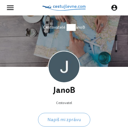
Cestovatelé
JanoB
JanoB
Cestovatel
Napiš mi zprávu