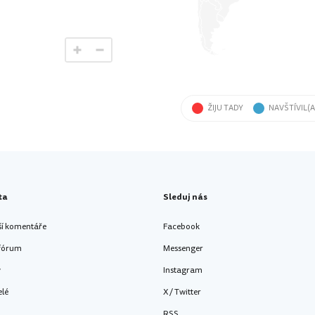
ŽIJU TADY
NAVŠTÍVIL(A
ta
Sleduj nás
ší komentáře
Facebook
 fórum
Messenger
y
Instagram
elé
X / Twitter
RSS