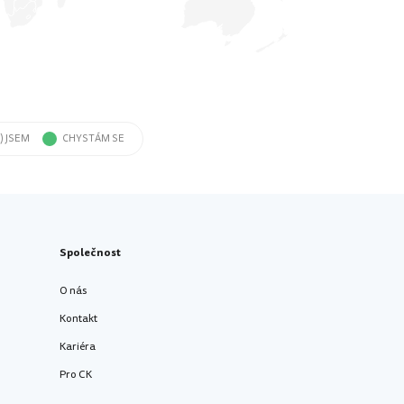
) JSEM
CHYSTÁM SE
Společnost
O nás
Kontakt
Kariéra
Pro CK