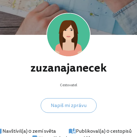
zuzanajanecek
Cestovatel
Napiš mi zprávu
Navštívil(a) 0 zemí světa
Publikoval(a) 0 cestopisů