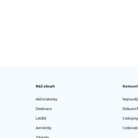
Náš obsah
Komuni
Akční letenky
Nejnověj
Destinace
Diskuzní
Letiště
Cestopis
Aerolinky
Cestovat
Zájezdy