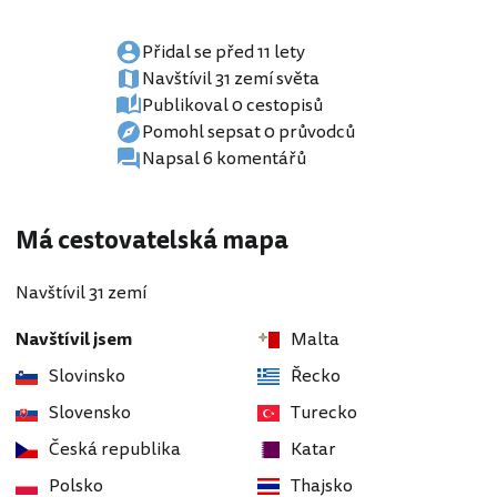
Přidal se před 11 lety
Navštívil 31 zemí světa
Publikoval 0 cestopisů
Pomohl sepsat 0 průvodců
Napsal 6 komentářů
Má cestovatelská mapa
Navštívil 31 zemí
Navštívil jsem
Malta
Slovinsko
Řecko
Slovensko
Turecko
Česká republika
Katar
Polsko
Thajsko