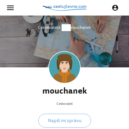
Cestovatelé
mouchanek
mouchanek
Cestovatel
Napiš mi zprávu