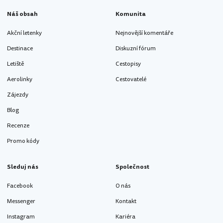
Náš obsah
Komunita
Akční letenky
Nejnovější komentáře
Destinace
Diskuzní fórum
Letiště
Cestopisy
Aerolinky
Cestovatelé
Zájezdy
Blog
Recenze
Promo kódy
Sleduj nás
Společnost
Facebook
O nás
Messenger
Kontakt
Instagram
Kariéra