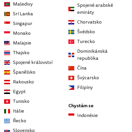
Maledivy
Spojené arabské
emiráty
Srí Lanka
Chorvatsko
Singapur
Švédsko
Monako
Turecko
Malajsie
Dominikánská
Thajsko
republika
Spojené království
Čína
Španělsko
Švýcarsko
Rakousko
Filipíny
Egypt
Tunisko
Chystám se
Itálie
Indonésie
Řecko
Slovensko