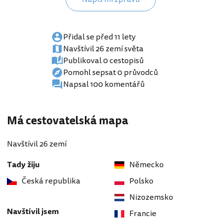
Přidal se před 11 lety
Navštívil 26 zemí světa
Publikoval 0 cestopisů
Pomohl sepsat 0 průvodců
Napsal 100 komentářů
Má cestovatelská mapa
Navštívil 26 zemí
Tady žiju
Německo
Česká republika
Polsko
Nizozemsko
Navštívil jsem
Francie