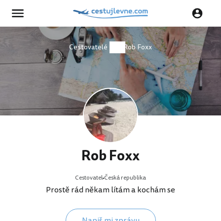
Cestovatelé
Rob Foxx
Rob Foxx
Cestovatel
Česká republika
Prostě rád někam lítám a kochám se
Napiš mi zprávu