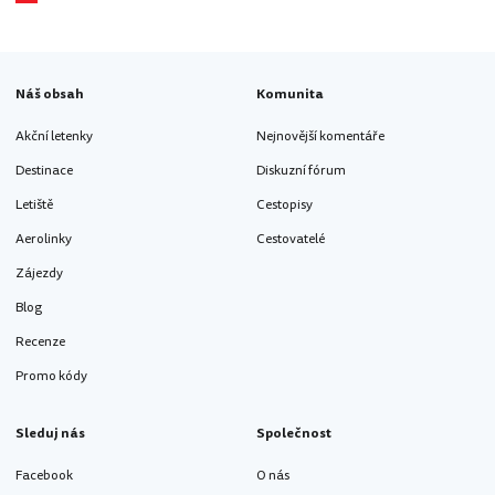
Náš obsah
Komunita
Akční letenky
Nejnovější komentáře
Destinace
Diskuzní fórum
Letiště
Cestopisy
Aerolinky
Cestovatelé
Zájezdy
Blog
Recenze
Promo kódy
Sleduj nás
Společnost
Facebook
O nás