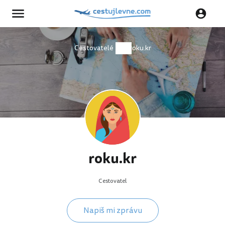
Cestovatelé
roku.kr
roku.kr
Cestovatel
Napiš mi zprávu